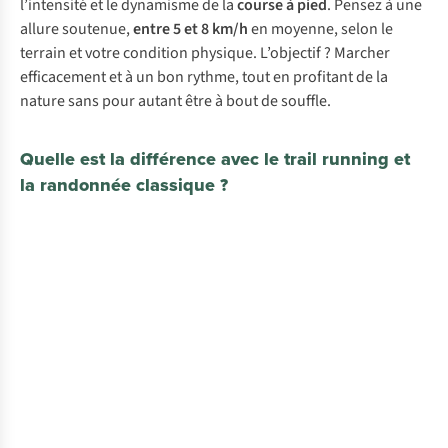
l’intensité et le dynamisme de la
course à pied
. Pensez à une
allure soutenue,
entre 5 et 8 km/h
en moyenne, selon le
terrain et votre condition physique. L’objectif ? Marcher
efficacement et à un bon rythme, tout en profitant de la
nature sans pour autant être à bout de souffle.
Quelle est la différence avec le trail running et
la randonnée classique ?
Randonnée
Rythme
classique
tranquille,
avec
pour
priorité
le
Fast
plaisir
Plus
hiking