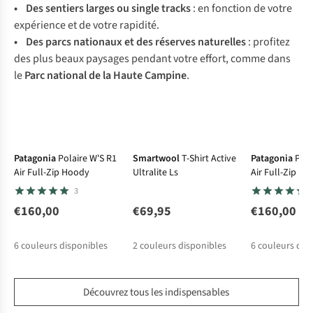
• D
es
se
ntiers
la
rges
ou
si
ngle
tr
acks
: en
fo
nction
de
v
otre
exp
érience
et de
v
otre
rap
idité.
• D
es
p
arcs
nat
ionaux
et
d
es
ré
serves
nat
urelles
:
pr
ofitez
d
es
p
lus
b
eaux
pa
ysages
pe
ndant
v
otre
ef
fort,
c
omme
d
ans
le
P
arc
na
tional
de la
H
aute
Ca
mpine
.
Ultraléger
Ultraléger
Ultralég
Patagonia
Polaire W'S R1
Smartwool
T-Shirt Active
Patagonia
Pola
Air Full-Zip Hoody
Ultralite Ls
Air Full-Zip H
3
€160,00
€69,95
€160,00
6
couleurs disponibles
2
couleurs disponibles
6
couleurs dis
Découvrez tous les indispensables