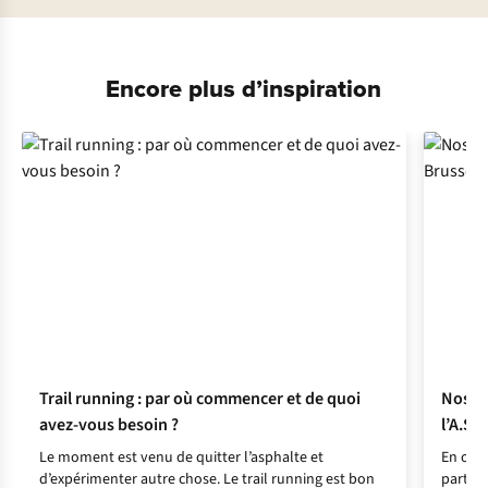
Encore plus d’inspiration
Trail running : par où commencer et de quoi
Nos co
avez-vous besoin ?
l’A.S.
Le moment est venu de quitter l’asphalte et
En octo
d’expérimenter autre chose. Le trail running est bon
partic