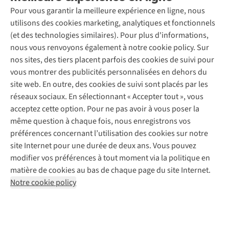
Seconde-main
Entretien & réparations
Pour vous garantir la meilleure expérience en ligne, nous
Nos magasins
Entretien de ski
A.S.Magazine
Garantie
utilisons des cookies marketing, analytiques et fonctionnels
À propos d’A.S.Adventure
Service de lavage
Explore Camp
Contactez-nous
(et des technologies similaires). Pour plus d'informations,
Déclaration d'accessibilité
Entretien de chaussures
Gear Check
nous vous renvoyons également à notre cookie policy. Sur
Réparation de chaussures
Expertise & conseils
nos sites, des tiers placent parfois des cookies de suivi pour
Abonnez-vous à la newsletter
Réparation de vêtements
vous montrer des publicités personnalisées en dehors du
Retouches
site web. En outre, des cookies de suivi sont placés par les
Pour les entreprises
Suivez-nous
réseaux sociaux. En sélectionnant « Accepter tout », vous
acceptez cette option. Pour ne pas avoir à vous poser la
même question à chaque fois, nous enregistrons vos
préférences concernant l’utilisation des cookies sur notre
site Internet pour une durée de deux ans. Vous pouvez
modifier vos préférences à tout moment via la politique en
Mentions légales
Politique de confidentialité
matière de cookies au bas de chaque page du site Internet.
Conditions générales
Cookie Policy
Notre cookie policy
AS Adventure France SAS,
Rue du Vieux Faubourg 14,
F-59000 Lille
team@asadventure.com
+32 (0)3 828 30 15
TVA FR52.529.478.943