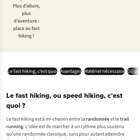
Plus d’allure,
plus
d’aventure :
place au fast
hiking !
Le fast hiking, c’est quoi
Avantages
Matériel nécessaire
Où pra
Le fast hiking, ou speed hiking, c’est
quoi ?
Le fast hiking est à mi-chemin entre la
randonnée
et le
trail
running
. L’idée est de marcher à un rythme plus soutenu
qu’une randonnée classique, sans pour autant atteindre