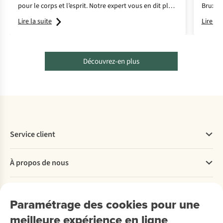
pour le corps et l’esprit. Notre expert vous en dit plus
Bruxell
sur cette course en pleine nature.
boucle 
Lire la suite
Lire la 
leurs c
Découvrez-en plus
Service client
Questions fréquentes
À propos de nous
Commander
Payer
Travailler chez A.S.Adventure
Nos services
Livraison
Explore More
Paramétrage des cookies pour une
Retourner
Entreprise responsable
Location / Location sports d’hiver
meilleure expérience en ligne
Rétractation d'une commande
Découvrez
À propos d’Ayacucho