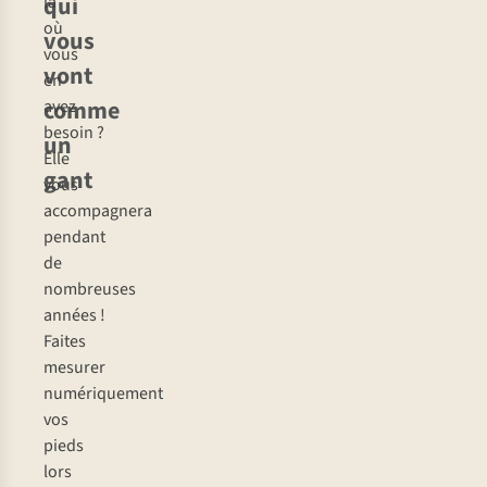
qui
là
où
vous
vous
vont
en
comme
avez
besoin ?
un
Elle
gant
vous
accompagnera
pendant
de
nombreuses
années !
Faites
mesurer
numériquement
vos
pieds
lors