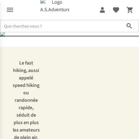
devez savoir
Sho
Expertise & Conseils
Le fast hiking, speed hiking ou randonnée ra
Le fast
hiking, aussi
appelé
speed hiking
ou
randonnée
rapide,
séduit de
plus en plus
les amateurs
de plein air.