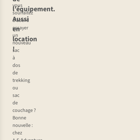
vous
l’équipement.
souhaitez
Aussi
d’abord
en
essayer
un
location
nouveau
!
sac
à
dos
de
trekking
ou
sac
de
couchage ?
Bonne
nouvelle :
chez