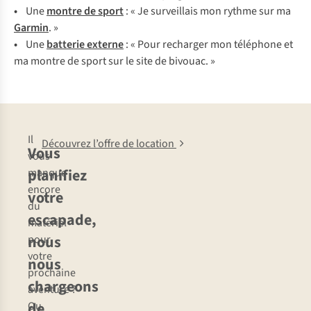
•
U
ne
mo
ntre
de
s
port
: « Je
sur
veillais
m
on
ry
thme
s
ur
ma
Ga
rmin
. »
•
Une
batterie externe
: «
P
our
rec
harger
m
on
tél
éphone
et
ma
mo
ntre
de
s
port
s
ur
le
s
ite
de
bi
vouac.
»
Il
Découvrez l’offre de location
Vous
vous
planifiez
manque
encore
votre
du
escapade,
matériel
nous
pour
votre
nous
prochaine
chargeons
aventure ?
de
Ou