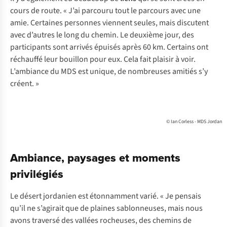
c
ours
de
ro
ute.
«
J
’ai
pa
rcouru
t
out
le
pa
rcours
a
vec
u
ne
a
mie.
Cer
taines
per
sonnes
vi
ennent
se
ules,
m
ais
dis
cutent
a
vec
d’
autres
le
l
ong
du
ch
emin.
Le
de
uxième
j
our,
d
es
part
icipants
s
ont
ar
rivés
ép
uisés
a
près
60
k
m.
Ce
rtains
o
nt
réc
hauffé
l
eur
bo
uillon
p
our
e
ux.
C
ela
f
ait
pl
aisir
à
v
oir.
L’a
mbiance
du
M
DS
e
st
un
ique,
de
nom
breuses
am
itiés
s
’y
cr
éent.
»
© Ian Corless - MDS Jordan
Ambiance, paysages et moments
privilégiés
Le désert jordanien est étonnamment varié. « Je pensais
qu’il ne s’agirait que de plaines sablonneuses, mais nous
avons traversé des vallées rocheuses, des chemins de