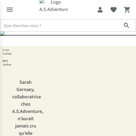
100 km dans le désert
Sho
Expertise & Conseils
Marathon des Sables en Jordanie : Sarah a 
© Ian
Corless
-
MDS
Jordan
Sarah
Gernaey,
collaboratrice
chez
A.S.Adventure,
n’aurait
jamais cru
qu’elle