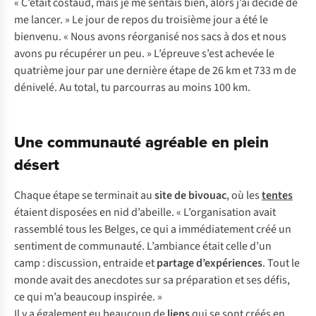
« C’était costaud, mais je me sentais bien, alors j’ai décidé de
me lancer. » Le jour de repos du troisième jour a été le
bienvenu. « Nous avons réorganisé nos sacs à dos et nous
avons pu récupérer un peu. » L’épreuve s’est achevée le
quatrième jour par une dernière étape de 26 km et 733 m de
dénivelé. Au total, tu parcourras au moins 100 km.
Une communauté agréable en plein
désert
Ch
aque
é
tape
se
ter
minait
au
s
ite
de
bi
vouac
, où
l
es
te
ntes
ét
aient
dis
posées
en
n
id
d’a
beille.
«
L’or
ganisation
a
vait
ras
semblé
t
ous
l
es
Be
lges,
ce
q
ui
a
immé
diatement
c
réé
un
sen
timent
de
com
munauté.
L’a
mbiance
é
tait
c
elle
d
’un
c
amp
:
dis
cussion,
en
traide
et
pa
rtage
d’ex
périences
.
T
out
le
m
onde
a
vait
d
es
ane
cdotes
s
ur
sa
pré
paration
et
s
es
dé
fis,
ce
q
ui
m
’a
be
aucoup
ins
pirée.
»
Il y a
éga
lement
eu
be
aucoup
de
l
iens
q
ui
se
s
ont
c
réés
en