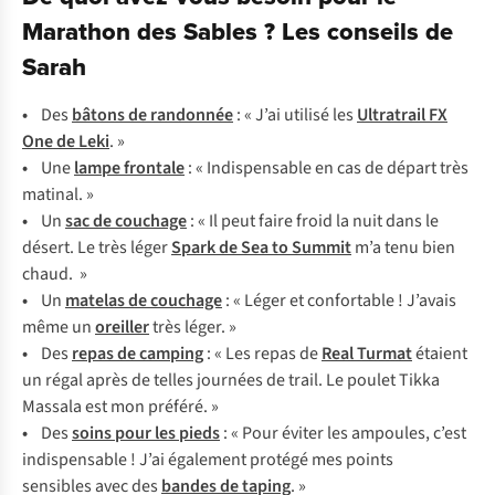
Marathon des Sables ? Les conseils de
Sarah
•
D
es
bâ
tons
de
ran
donnée
: «
J
’ai
ut
ilisé
l
es
Ult
ratrail
FX
O
ne
de
L
eki
. »
•
U
ne
l
ampe
fr
ontale
: «
Indi
spensable
en
c
as
de
dé
part
t
rès
ma
tinal.
»
•
Un
s
ac
de
co
uchage
: « Il
p
eut
f
aire
f
roid
la
n
uit
d
ans
le
dé
sert.
Le très léger
S
park
de
S
ea
to
Su
mmit
m’a tenu bien
chaud.
»
•
Un
ma
telas
de
co
uchage
: « Léger et confortable ! J’avais
même un
or
eiller
t
rès
lé
ger.
»
•
D
es
r
epas
de
ca
mping
: «
L
es
r
epas
de
R
eal
Tu
rmat
ét
aient
un
r
égal
a
près
de
te
lles
jo
urnées
de
tr
ail.
Le
po
ulet
T
ikka
Ma
ssala
e
st
m
on
pr
éféré.
»
•
D
es
s
oins
p
our
l
es
p
ieds
: « Pour éviter les ampoules, c’est
indispensable ! J’ai également protégé mes points
sensibles
a
vec
des
bandes de taping
. »