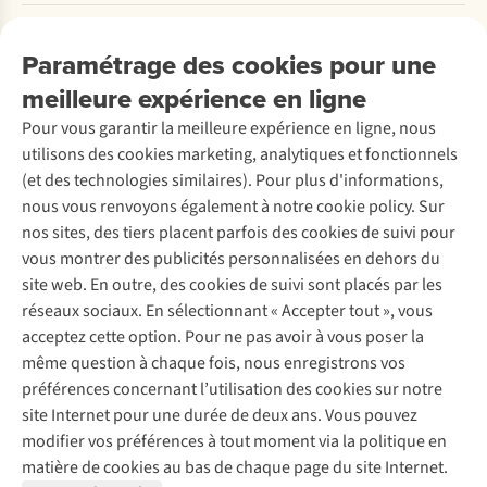
Payer
Travailler chez A.S.Adventure
Nos services
Livraison
Explore More
Paramétrage des cookies pour une
Retourner
Entreprise responsable
Location / Location sports d’hiver
meilleure expérience en ligne
Rétractation d'une commande
Découvrez
À propos d’Ayacucho
Seconde-main
Entretien & réparations
Nos magasins
Pour vous garantir la meilleure expérience en ligne, nous
Entretien de ski
A.S.Magazine
Garantie
utilisons des cookies marketing, analytiques et fonctionnels
À propos d’A.S.Adventure
Service de lavage
Explore Camp
Contactez-nous
(et des technologies similaires). Pour plus d'informations,
Déclaration d'accessibilité
Entretien de chaussures
Gear Check
nous vous renvoyons également à notre cookie policy. Sur
Réparation de chaussures
Expertise & conseils
nos sites, des tiers placent parfois des cookies de suivi pour
Abonnez-vous à la newsletter
Réparation de vêtements
vous montrer des publicités personnalisées en dehors du
Retouches
site web. En outre, des cookies de suivi sont placés par les
Pour les entreprises
Suivez-nous
réseaux sociaux. En sélectionnant « Accepter tout », vous
acceptez cette option. Pour ne pas avoir à vous poser la
même question à chaque fois, nous enregistrons vos
préférences concernant l’utilisation des cookies sur notre
site Internet pour une durée de deux ans. Vous pouvez
modifier vos préférences à tout moment via la politique en
Mentions légales
Politique de confidentialité
matière de cookies au bas de chaque page du site Internet.
Conditions générales
Cookie Policy