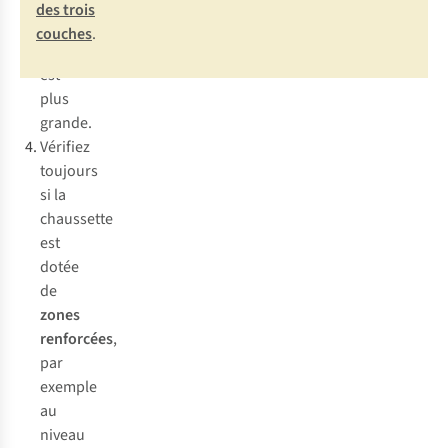
chaussures
des trois
de
couches
.
running
est
plus
grande.
Vérifiez
toujours
si la
chaussette
est
dotée
de
zones
renforcées
,
par
exemple
au
niveau