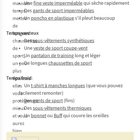
•
U
ne
fine veste imperméable
q
ui
s
èche
rap
idement
mauvais
•
D
es
gants de sport imperméables
temps,
•
Un
poncho en plastique
s
’il
p
leut
be
aucoup
mettez
de
Temps venteux
longues
•
Des
sous-vêtements synthétiques
chaussettes
•
Une
veste de sport coupe-vent
de
•
Un
pantalon de training
long et léger
sport,
•
De longues
chaussettes de sport
un peu
plus
Temps froid
épaisses
:
•
Un
t-shirt à manches longues
(que vous pouvez
elles
facilement remonter)
vous
•
Des
gants de sport
(fins)
protègeront
•
Des
sous-vêtements thermiques
mieux
•
Un
bonnet
ou
Buff
qui couvre les oreilles
et vous
aurez
bien
chaud.