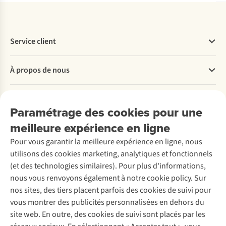
Service client
Questions fréquentes
À propos de nous
Commander
Payer
Travailler chez A.S.Adventure
Nos services
Livraison
Explore More
Paramétrage des cookies pour une
Retourner
Entreprise responsable
Location / Location sports d’hiver
meilleure expérience en ligne
Rétractation d'une commande
Découvrez
À propos d’Ayacucho
Seconde-main
Entretien & réparations
Pour vous garantir la meilleure expérience en ligne, nous
Nos magasins
Entretien de ski
A.S.Magazine
Garantie
utilisons des cookies marketing, analytiques et fonctionnels
À propos d’A.S.Adventure
Service de lavage
Explore Camp
Contactez-nous
(et des technologies similaires). Pour plus d'informations,
Déclaration d'accessibilité
Entretien de chaussures
Gear Check
nous vous renvoyons également à notre cookie policy. Sur
Réparation de chaussures
Expertise & conseils
nos sites, des tiers placent parfois des cookies de suivi pour
Abonnez-vous à la newsletter
Réparation de vêtements
vous montrer des publicités personnalisées en dehors du
Retouches
site web. En outre, des cookies de suivi sont placés par les
Pour les entreprises
Suivez-nous