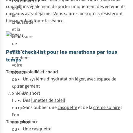
frottements
conseillons également de porter uniquement des vêtements
entre
que vous avez déjà mis. Vous saurez ainsi qu’ils résisteront
la
bien pendant toute la séance.
chaussette
et la
chaussure
de
course
Petite check-list pour les marathons par tous
pendant
temps
votre
Temps ensoleillé et chaud
séance
•
Un
système d’hydratation
léger, avec espace de
de
rangement
sport.
•
Un
short
S’il fait
•
Des
lunettes de soleil
frais
•
Sans oublier une
casquette
et de la
crème solaire
!
ou que
l’on
T
emps
pl
uvieux
annonce
•
U
ne
casquette
du