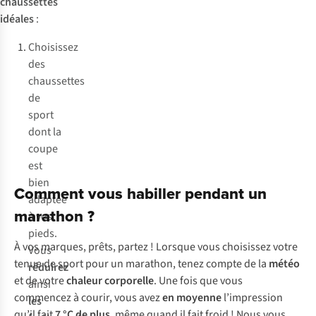
chaussettes
idéales
:
Choisissez
des
chaussettes
de
sport
dont la
coupe
est
bien
Comment vous habiller pendant un
adaptée
marathon ?
à vos
pieds.
À vos marques, prêts, partez ! Lorsque vous choisissez votre
Vous
tenue de sport pour un marathon, tenez compte de la
météo
réduirez
et de votre
chaleur corporelle
. Une fois que vous
ainsi
commencez à courir, vous avez
en moyenne
l’impression
les
qu’il fait
7 °C de plus
, même quand il fait froid ! Nous vous