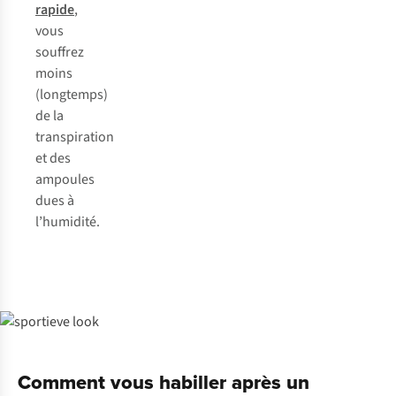
rapide
,
vous
souffrez
moins
(longtemps)
de la
transpiration
et des
ampoules
dues à
l’humidité.
Comment vous habiller après un