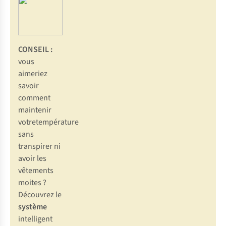
Un
modèle
court
convient
CONSEIL :
davantage
vous
quand
aimeriez
le
savoir
soleil
comment
est au
maintenir
rendez-
votretempérature
vous.
sans
Prenez
transpirer ni
votre
avoir les
pointure
vêtements
habituelle
,
moites ?
même
Découvrez le
si celle
système
de vos
intelligent