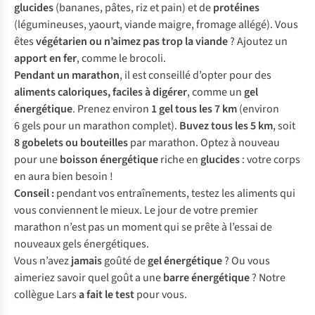
glucides
(bananes, pâtes, riz et pain) et de
protéines
(légumineuses, yaourt, viande maigre, fromage allégé). Vous
êtes
végétarien ou n’aimez pas trop la viande
? Ajoutez un
apport en fer
, comme le brocoli.
Pendant un marathon
, il est conseillé d’opter pour des
aliments caloriques, faciles à digérer
, comme un
gel
énergétique
. Prenez environ
1 gel tous les 7 km
(environ
6 gels pour un marathon complet).
Buvez tous les 5 km
, soit
8 gobelets ou bouteilles
par marathon. Optez à nouveau
pour une
boisson énergétique
riche en
glucides
: votre corps
en aura bien besoin !
Conseil :
pendant vos entraînements, testez les aliments qui
vous conviennent le mieux. Le jour de votre premier
marathon n’est pas un moment qui se prête à l’essai de
nouveaux gels énergétiques.
Vous n’avez
jamais
goûté de
gel énergétique
? Ou vous
aimeriez savoir quel goût a une
barre énergétique
? Notre
collègue Lars
a fait le test
pour vous.