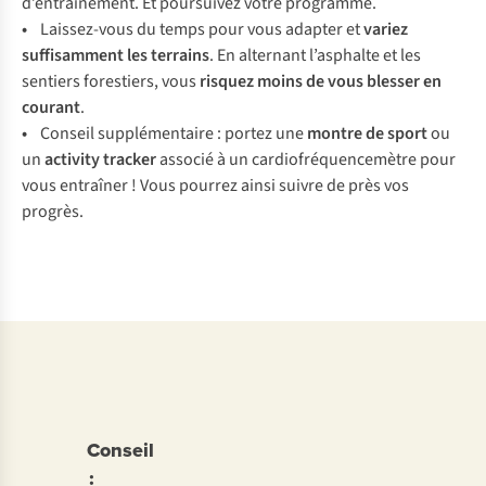
d’entraînement. Et poursuivez votre programme.
•
Laissez-vous du temps pour vous adapter et
variez
suffisamment les terrains
. En alternant l’asphalte et les
sentiers forestiers, vous
risquez moins de vous blesser en
courant
.
•
Conseil supplémentaire : portez une
montre de sport
ou
un
activity tracker
associé à un cardiofréquencemètre pour
vous entraîner ! Vous pourrez ainsi suivre de près vos
progrès.
Conseil
: