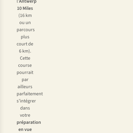
l’
Antwerp
10 Miles
(16 km
ou un
parcours
plus
court de
6 km).
Cette
course
pourrait
par
ailleurs
parfaitement
s’intégrer
dans
votre
préparation
en vue