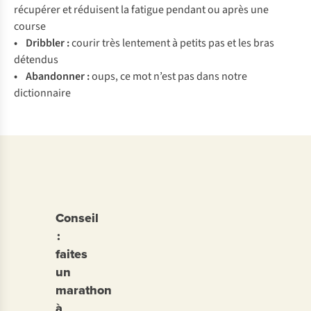
récupérer et réduisent la fatigue pendant ou après une
course
• Dribbler :
courir très lentement à petits pas et les bras
détendus
• Abandonner :
oups, ce mot n’est pas dans notre
dictionnaire
Conseil
:
faites
un
marathon
à