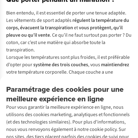
Bien entendu, il est essentiel de porter une tenue adaptée.
Les vêtements de sport adaptés
régulent la température du
corps, évacuent la transpiration
et
vous protègent, qu’il
pleuve ou qu’il vente
. Ce qu’il ne faut surtout pas porter ? Du
coton, car c’est une matière qui absorbe toute la
transpiration.
Lorsque les températures sont plus froides, il est préférable
d’opter pour
système des trois couches
, vous
maintiendrez
votre température corporelle. Chaque couche a une
fonction :
•
Une couche de base avec
sous-vêtements
Paramétrage des cookies pour une
fonctionnels
: avec des
sous-vêtements techniques
,
meilleure expérience en ligne
vous restez bien au chaud et au sec.
Voici comment
Pour vous garantir la meilleure expérience en ligne, nous
choisir les meilleurs sous-vêtements thermiques
.
utilisons des cookies marketing, analytiques et fonctionnels
•
Une couche intermédiaire
isole
: un
t-shirt de
(et des technologies similaires). Pour plus d'informations,
course
, et au besoin une
polaire
et un
pull
s’il fait
nous vous renvoyons également à notre cookie policy. Sur
vraiment froid, retiendra votre chaleur corporelle et
nos sites, des tiers placent parfois des cookies de suivi pour