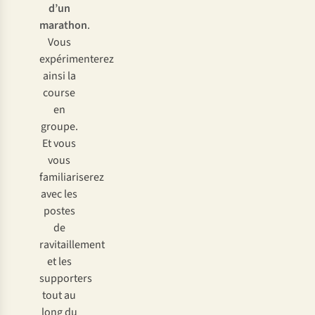
d’un
marathon
.
Vous
expérimenterez
ainsi la
course
en
groupe.
Et vous
vous
familiariserez
avec les
postes
de
ravitaillement
et les
supporters
tout au
long du