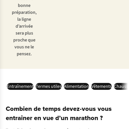
bonne
préparation,
la ligne
d’arrivée
sera plus
proche que
vous ne le
pensez.
Entraînement
Termes utiles
Alimentation
Vêtements
Chauss
Combien de temps devez-vous vous
entraîner en vue d’un marathon ?