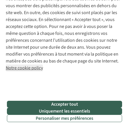
évacuera la transpiration.
Voici comment choisir la
vous montrer des publicités personnalisées en dehors du
meilleure tenue de sport
.
site web. En outre, des cookies de suivi sont placés par les
•
Une couche extérieure qui
protège
: une
veste de
réseaux sociaux. En sélectionnant « Accepter tout », vous
course
vous protègera au besoin de la pluie, du vent et
acceptez cette option. Pour ne pas avoir à vous poser la
de la neige.
même question à chaque fois, nous enregistrons vos
Complétez votre tenue avec un
bandeau
, un
bonnet
, des
préférences concernant l’utilisation des cookies sur notre
gants
ou un
Buff
.
site Internet pour une durée de deux ans. Vous pouvez
Bien entendu, vous aurez moins besoin de couches en été.
modifier vos préférences à tout moment via la politique en
Portez un
t-shirt respirant
, un
short de sport
ou une
matière de cookies au bas de chaque page du site Internet.
casquette
. N’oubliez pas non plus d’appliquer de la
crème
Notre cookie policy
solaire
pour protéger votre peau.
Associées, ces couches garantissent
le meilleur confort
, ce
qui n’est pas un luxe pour parcourir tous ces kilomètres,
n’est-ce pas ?
Choisissez les vêtements de course en fonction des
Accepter tout
températures
Uniquement les essentiels
Personaliser mes préférences
Vêtements de sport femme
Vêtements de sport homme