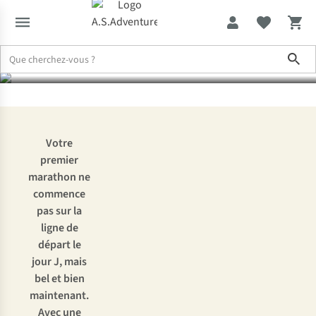
un premier marathon ?
Sho
Expertise & Conseils
Comment se préparer à un (premier) marat
Votre
premier
marathon ne
commence
pas sur la
ligne de
départ le
jour J, mais
bel et bien
maintenant.
Avec une