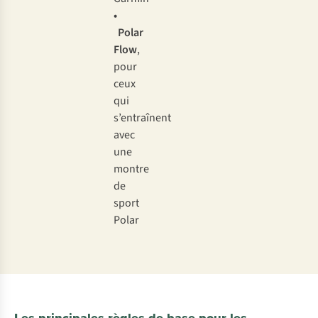
•
Polar
Flow
,
pour
ceux
qui
s’entraînent
avec
une
montre
de
sport
Polar