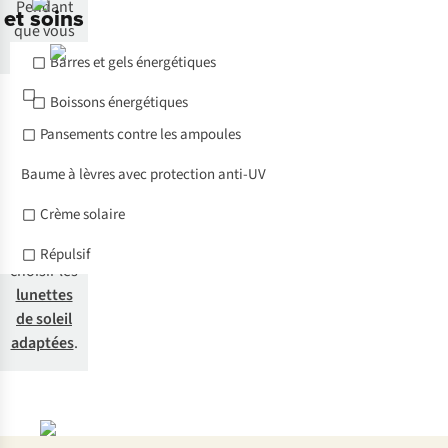
Pendant
et soins
que vous
courez,
Barres et gels énergétiques
pensez à
Tape de sport
protéger
Boissons énergétiques
vos yeux
Pansements contre les ampoules
des
rayons UV
Baume à lèvres avec protection anti-UV
nocifs.
Crème solaire
Nous vous
aidons à
Répulsif
choisir les
lunettes
de soleil
adaptées
.