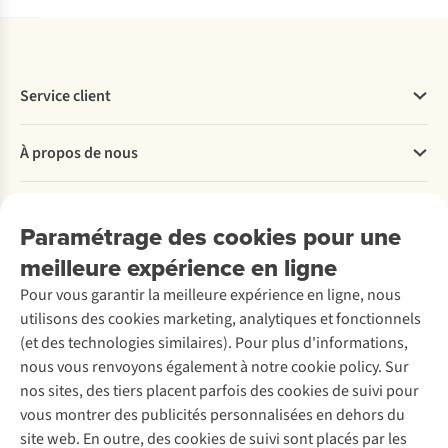
Service client
Questions fréquentes
À propos de nous
Commander
Payer
Travailler chez A.S.Adventure
Nos services
Livraison
Explore More
Paramétrage des cookies pour une
Retourner
Entreprise responsable
Location / Location sports d’hiver
meilleure expérience en ligne
Rétractation d'une commande
Découvrez
À propos d’Ayacucho
Seconde-main
Entretien & réparations
Pour vous garantir la meilleure expérience en ligne, nous
Nos magasins
Entretien de ski
A.S.Magazine
Garantie
utilisons des cookies marketing, analytiques et fonctionnels
À propos d’A.S.Adventure
Service de lavage
Explore Camp
Contactez-nous
(et des technologies similaires). Pour plus d'informations,
Déclaration d'accessibilité
Entretien de chaussures
Gear Check
nous vous renvoyons également à notre cookie policy. Sur
Réparation de chaussures
Expertise & conseils
nos sites, des tiers placent parfois des cookies de suivi pour
Abonnez-vous à la newsletter
Réparation de vêtements
vous montrer des publicités personnalisées en dehors du
Retouches
site web. En outre, des cookies de suivi sont placés par les