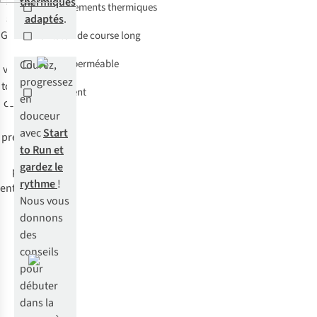
suffit pour
thermiques
Sous-vêtements thermiques
s'y mettre.
adaptés
.
Grâce à cette
Pantalon de course long
check-list,
Veste imperméable
Courez,
vous saurez
progressez
tout de suite
Coupe-vent
en
ce que vous
douceur
devez
avec
Start
prévoir pour
to Run et
votre
gardez le
premier
rythme
!
entraînement !
Nous vous
donnons
des
conseils
pour
débuter
dans la