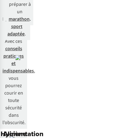
coucher
aidons à
préparer à
du soleil ?
choisir la
un
Redoublez
montre de
marathon
.
de
sport
vigilance !
adaptée
.
Avec ces
conseils
pratiques
et
indispensables
,
vous
pourrez
courir en
toute
sécurité
dans
l’obscurité.
Hygiène
Alimentation