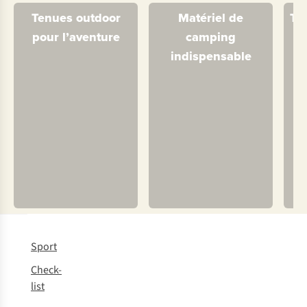
Tenues outdoor
Matériel de
Te
pour l’aventure
camping
indispensable
Sport
Check-
list