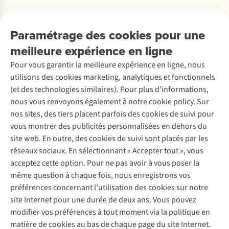
Payer
Travailler chez A.S.Adventure
Nos services
Livraison
Explore More
Paramétrage des cookies pour une
Retourner
Entreprise responsable
Location / Location sports d’hiver
meilleure expérience en ligne
Rétractation d'une commande
Découvrez
À propos d’Ayacucho
Seconde-main
Entretien & réparations
Pour vous garantir la meilleure expérience en ligne, nous
Nos magasins
Entretien de ski
A.S.Magazine
Garantie
utilisons des cookies marketing, analytiques et fonctionnels
À propos d’A.S.Adventure
Service de lavage
Explore Camp
Contactez-nous
(et des technologies similaires). Pour plus d'informations,
Déclaration d'accessibilité
Entretien de chaussures
Gear Check
nous vous renvoyons également à notre cookie policy. Sur
Réparation de chaussures
Expertise & conseils
nos sites, des tiers placent parfois des cookies de suivi pour
Abonnez-vous à la newsletter
Réparation de vêtements
vous montrer des publicités personnalisées en dehors du
Retouches
site web. En outre, des cookies de suivi sont placés par les
Pour les entreprises
Suivez-nous
réseaux sociaux. En sélectionnant « Accepter tout », vous
acceptez cette option. Pour ne pas avoir à vous poser la
même question à chaque fois, nous enregistrons vos
préférences concernant l’utilisation des cookies sur notre
site Internet pour une durée de deux ans. Vous pouvez
modifier vos préférences à tout moment via la politique en
Mentions légales
Politique de confidentialité
matière de cookies au bas de chaque page du site Internet.