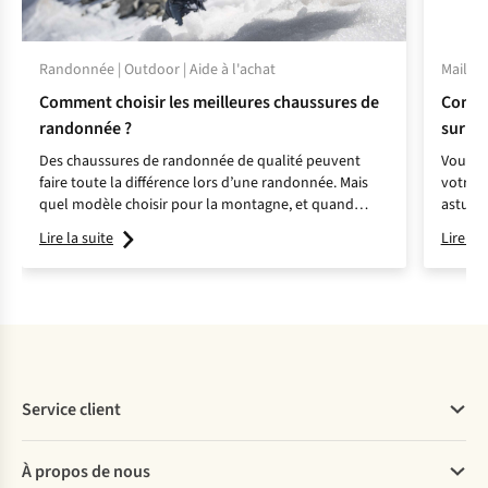
Randonnée | Outdoor | Aide à l'achat
Maillot
Comment choisir les meilleures chaussures de
Commen
randonnée ?
sur le
Des chaussures de randonnée de qualité peuvent
Vous av
faire toute la différence lors d’une randonnée. Mais
votre m
quel modèle choisir pour la montagne, et quand
astuces
opter pour des chaussures de trail ? Jonathan, expert
Lire la suite
Lire la 
en chaussures de randonnée, vous aide à faire le bon
choix.
Service client
Questions fréquentes
À propos de nous
Commander