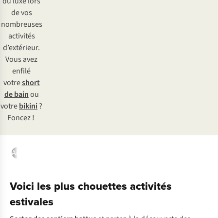
du luxe lors
de vos
nombreuses
activités
d’extérieur.
Vous avez
enfilé
votre
short
de bain
ou
votre
bikini
?
Foncez !
Activités estivales
Location
Protection solaire
Marques d’été
Voici les plus chouettes activités
estivales