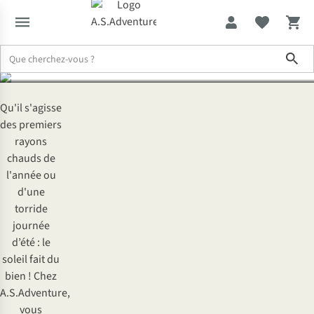
journée d’été
Sho
Expertise & Conseils
Vive le soleil : profitez pleinement d’une jou
Qu'il s'agisse
des premiers
rayons
chauds de
l'année ou
d'une
torride
journée
d’été : le
soleil fait du
bien ! Chez
A.S.Adventure,
vous