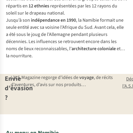
répartis en
12 ethnies
représentées par les 12 rayons du
soleil sur le drapeau national.
Jusqu’à son
indépendance en 1990
, la Namibie formait une
seule entité avec sa voisine l’Afrique du Sud. Avant cela, elle
a été sous le joug de l’Allemagne pendant plusieurs
décennies. Les influences se retrouvent encore dans les
noms de lieux reconnaissables, l’
architecture coloniale
et…
la nourriture.
Envie
L’A.S.Magazine regorge d’idées de
voyage
, de récits
Dé
d’aventures, d’avis sur nos produits…
l’A.S
d’évasion
?
Au menu en Namibie