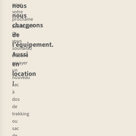
nous
pour
votre
nous
prochaine
chargeons
aventure ?
de
Ou
vous
l’équipement.
souhaitez
Aussi
d’abord
en
essayer
un
location
nouveau
!
sac
à
dos
de
trekking
ou
sac
de