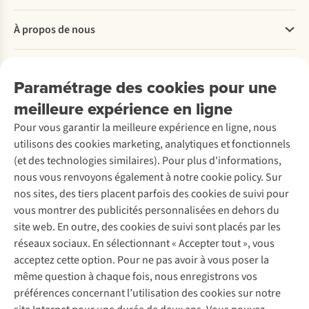
Questions fréquentes
À propos de nous
Commander
Payer
Travailler chez A.S.Adventure
Nos services
Livraison
Explore More
Paramétrage des cookies pour une
Retourner
Entreprise responsable
Location / Location sports d’hiver
meilleure expérience en ligne
Rétractation d'une commande
Découvrez
À propos d’Ayacucho
Seconde-main
Entretien & réparations
Pour vous garantir la meilleure expérience en ligne, nous
Nos magasins
Entretien de ski
A.S.Magazine
Garantie
utilisons des cookies marketing, analytiques et fonctionnels
À propos d’A.S.Adventure
Service de lavage
Explore Camp
Contactez-nous
(et des technologies similaires). Pour plus d'informations,
Déclaration d'accessibilité
Entretien de chaussures
Gear Check
nous vous renvoyons également à notre cookie policy. Sur
Réparation de chaussures
Expertise & conseils
nos sites, des tiers placent parfois des cookies de suivi pour
Abonnez-vous à la newsletter
Réparation de vêtements
vous montrer des publicités personnalisées en dehors du
Retouches
site web. En outre, des cookies de suivi sont placés par les
Pour les entreprises
Suivez-nous
réseaux sociaux. En sélectionnant « Accepter tout », vous
acceptez cette option. Pour ne pas avoir à vous poser la
même question à chaque fois, nous enregistrons vos
préférences concernant l’utilisation des cookies sur notre