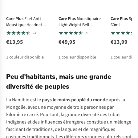
Care Plus
Filet Anti-
Care Plus
Moustiquaire
Care Plus
Spra
Moustique Headnet
Light Weight Bell
60ml
Classic
Impregnée
24
21
€13,95
€49,95
€13,99
1
couleur disponible
1
couleur disponible
1
couleur disp
Peu d’habitants, mais une grande
diversité de peuples
La Namibie est le
pays le moins peuplé du monde
après la
Mongolie, avec une moyenne de trois personnes par
kilomètre carré. Pourtant, la grande diversité des tribus
indigènes et des influences étrangères constitue un mélange
fascinant de traditions, de langues et de magnifiques
costumes traditionnels. Les différents groupes culturels sont