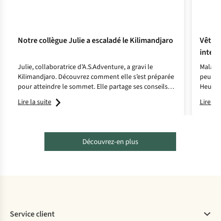
Notre collègue Julie a escaladé le Kilimandjaro
Vêteme
intell
Julie, collaboratrice d’A.S.Adventure, a gravi le
Malaria
Kilimandjaro. Découvrez comment elle s’est préparée
peuven
pour atteindre le sommet. Elle partage ses conseils
Heureu
pour la grande aventure sur la plus haute montagne
tiennent
Lire la suite
Lire la 
d’Afrique !
Découvrez-en plus
Service client