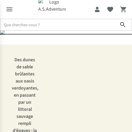
qu’une mer de sable
Sho
Expertise & Conseils
La Namibie : bien plus qu’une mer de sable
Des dunes
de sable
brûlantes
aux oasis
verdoyantes,
en passant
par un
littoral
sauvage
rempli
d’épaves : la