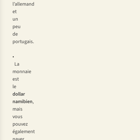
l’allemand
et
un
peu
de
portugais.
•
La
monnaie
est
le
dollar
namibien
,
mais
vous
pouvez
également
payer