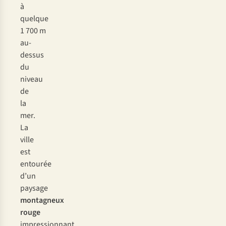
à
quelque
1 700 m
au-
dessus
du
niveau
de
la
mer.
La
ville
est
entourée
d’un
paysage
montagneux
rouge
impressionnant.