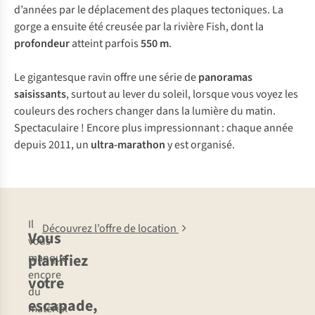
d’années par le déplacement des plaques tectoniques. La
gorge a ensuite été creusée par la rivière Fish, dont la
profondeur
atteint parfois
550 m
.
Le gigantesque ravin offre une série de
panoramas
saisissants
, surtout au lever du soleil, lorsque vous voyez les
couleurs des rochers changer dans la lumière du matin.
Spectaculaire ! Encore plus impressionnant : chaque année
depuis 2011, un
ultra-marathon
y est organisé.
Il
Découvrez l’offre de location
Vous
vous
planifiez
manque
encore
votre
du
escapade,
matériel