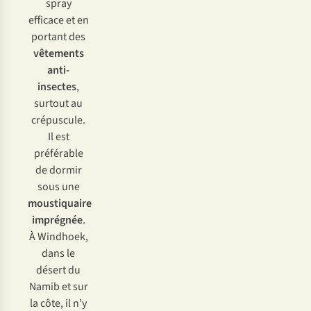
spray
efficace et en
portant des
vêtements
anti-
insectes
,
surtout au
crépuscule.
Il est
préférable
de dormir
sous une
moustiquaire
imprégnée
.
À Windhoek,
dans le
désert du
Namib et sur
la côte, il n’y