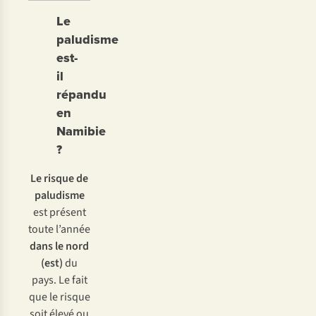
Le
paludisme
est-
il
répandu
en
Namibie
?
Le risque de
paludisme
est présent
toute l’année
dans le nord
(est)
du
pays. Le fait
que le risque
soit élevé ou