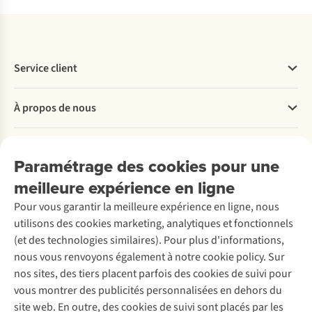
Service client
Questions fréquentes
À propos de nous
Commander
Payer
Travailler chez A.S.Adventure
Nos services
Livraison
Explore More
Paramétrage des cookies pour une
Retourner
Entreprise responsable
Location / Location sports d’hiver
meilleure expérience en ligne
Rétractation d'une commande
Découvrez
À propos d’Ayacucho
Seconde-main
Entretien & réparations
Pour vous garantir la meilleure expérience en ligne, nous
Nos magasins
Entretien de ski
A.S.Magazine
Garantie
utilisons des cookies marketing, analytiques et fonctionnels
À propos d’A.S.Adventure
Service de lavage
Explore Camp
Contactez-nous
(et des technologies similaires). Pour plus d'informations,
Déclaration d'accessibilité
Entretien de chaussures
Gear Check
nous vous renvoyons également à notre cookie policy. Sur
Réparation de chaussures
Expertise & conseils
nos sites, des tiers placent parfois des cookies de suivi pour
Abonnez-vous à la newsletter
Réparation de vêtements
vous montrer des publicités personnalisées en dehors du
Retouches
site web. En outre, des cookies de suivi sont placés par les