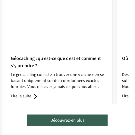
Géocaching : qu’est-ce que c’est et comment
Où fai
s’y prendre ?
Le géocaching consiste à trouver une « cache » en se
Des Ard
basant uniquement sur des coordonnées exactes
suffisa
fournies. Vous ne savez jamais ce que vous allez
Nous a
trouver ! Mais comment s’y mettre ?
endroit
Lire la suite
Lire la 
pays.
Découvrez-en plus