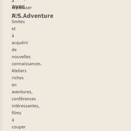
à
avec
repousser
A.S.Adventure
vos
limites
et
à
acquérir
de
nouvelles
connaissances.
Ateliers
riches
en
aventures,
conférences
intéressantes,
films
à
couper