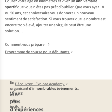
Courez votre âge en kilomètres et vivez un
anniversaire
sportif
que vous n’êtes pas prêt d’oublier. Que vous ayez 18
ou 50 ans, cet anniversaire vous donnera un nouveau
sentiment de satisfaction. Si vous trouvez que le nombre est
encore trop élevé, ajouter une virgule peut être une
solution…
Comment vous préparer
Programme de course pour débutants
En
Découvrez l’Explore Academy
organisant
d’innombrables événements
,
Vivez
nous
plus
vous
incitons
d’expériences