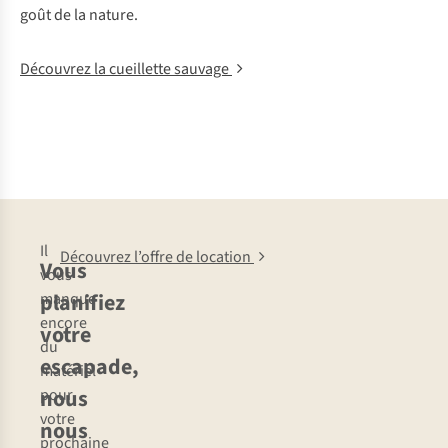
goût de la nature.
Découvrez la cueillette sauvage
Il
Découvrez l’offre de location
Vous
vous
planifiez
manque
encore
votre
du
escapade,
matériel
nous
pour
votre
nous
prochaine