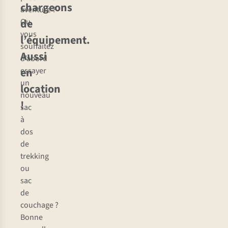
chargeons
aventure ?
de
Ou
vous
l’équipement.
souhaitez
Aussi
d’abord
en
essayer
un
location
nouveau
!
sac
à
dos
de
trekking
ou
sac
de
couchage ?
Bonne