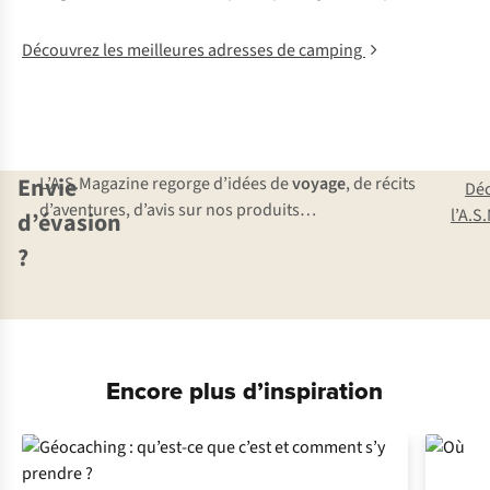
Découvrez les meilleures adresses de camping
Envie
L’A.S.Magazine regorge d’idées de
voyage
, de récits
Dé
d’aventures, d’avis sur nos produits…
l’A.S
d’évasion
?
Encore plus d’inspiration