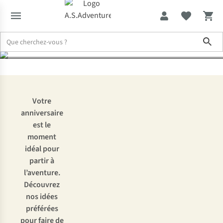
anniversaires
Sho
Expertise & Conseils
Expédition anniversaire : 12 idées pour pass
Votre
anniversaire
est le
moment
idéal pour
partir à
l’aventure.
Découvrez
nos idées
préférées
pour faire de