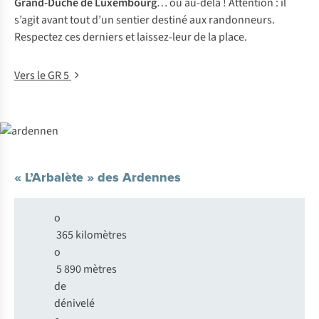
Grand-Duché de Luxembourg
… ou au-delà ! Attention : il
s’agit avant tout d’un sentier destiné aux randonneurs.
Respectez ces derniers et laissez-leur de la place.
Vers le GR 5
« L’Arbalète » des Ardennes
o
365 kilomètres
o
5 890 mètres
de
dénivelé