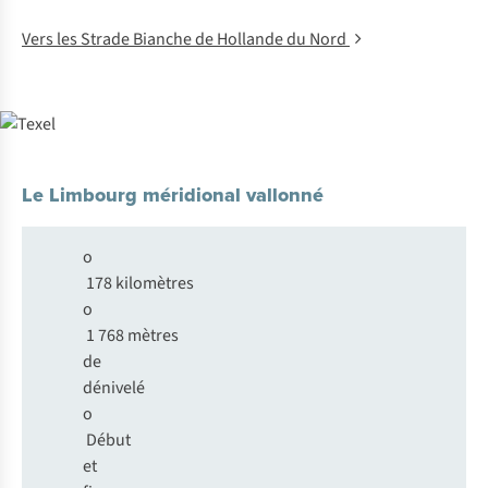
Vers les Strade Bianche de Hollande du Nord
Le Limbourg méridional vallonné
o
178 kilomètres
o
1 768 mètres
de
dénivelé
o
Début
et