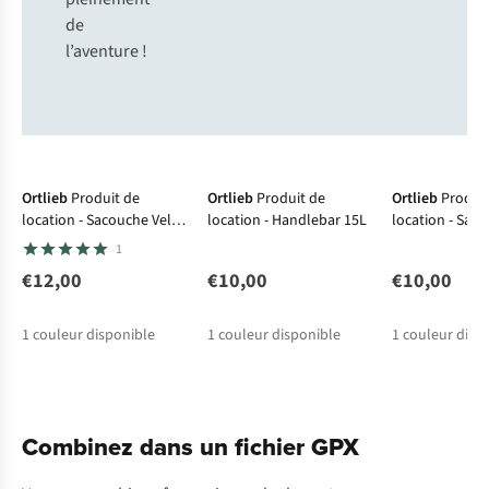
de
l’aventure !
À louer
À louer
À louer
Ortlieb
Produit de
Ortlieb
Produit de
Ortlieb
Produi
location - Sacouche Velo
location - Handlebar 15L
location - Sac
Arriere Seat Pack 16.5L
Avant Frame-P
1
€12,00
€10,00
€10,00
1
couleur disponible
1
couleur disponible
1
couleur disp
Combinez dans un fichier GPX