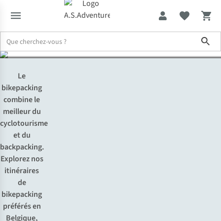
9 itinéraires magnifiques
Sho
Expertise & Conseils
Bikepacking au Benelux : 9 itinéraires magni
Le
bikepacking
combine le
meilleur du
cyclotourisme
et du
backpacking.
Explorez nos
itinéraires
de
bikepacking
préférés en
Belgique,