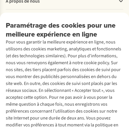
À propos de nous
Commander
Payer
Travailler chez A.S.Adventure
Nos services
Livraison
Explore More
Paramétrage des cookies pour une
Retourner
Entreprise responsable
Location / Location sports d’hiver
meilleure expérience en ligne
Rétractation d'une commande
Découvrez
À propos d’Ayacucho
Seconde-main
Entretien & réparations
Pour vous garantir la meilleure expérience en ligne, nous
Nos magasins
Entretien de ski
A.S.Magazine
Garantie
utilisons des cookies marketing, analytiques et fonctionnels
À propos d’A.S.Adventure
Service de lavage
Explore Camp
Contactez-nous
(et des technologies similaires). Pour plus d'informations,
Déclaration d'accessibilité
Entretien de chaussures
Gear Check
nous vous renvoyons également à notre cookie policy. Sur
Réparation de chaussures
Expertise & conseils
nos sites, des tiers placent parfois des cookies de suivi pour
Abonnez-vous à la newsletter
Réparation de vêtements
vous montrer des publicités personnalisées en dehors du
Retouches
site web. En outre, des cookies de suivi sont placés par les
Pour les entreprises
Suivez-nous
réseaux sociaux. En sélectionnant « Accepter tout », vous
acceptez cette option. Pour ne pas avoir à vous poser la
même question à chaque fois, nous enregistrons vos
préférences concernant l’utilisation des cookies sur notre
site Internet pour une durée de deux ans. Vous pouvez
modifier vos préférences à tout moment via la politique en
Mentions légales
Politique de confidentialité