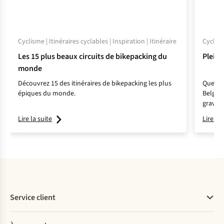
Cyclisme | Itinéraires cyclables | Inspiration | Itinéraire
Cyclism
Les 15 plus beaux circuits de bikepacking du
Pleins
monde
Découvrez 15 des itinéraires de bikepacking les plus
Quels s
épiques du monde.
Belgiqu
gravel 
où vous
Lire la suite
Lire la 
Service client
Questions fréquentes