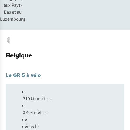
aux Pays-
Bas et au
Luxembourg.
Belgique
Pays-Bas
Luxembourg
Belgique
Le GR 5 à vélo
o
219 kilomètres
o
3 404 mètres
de
dénivelé