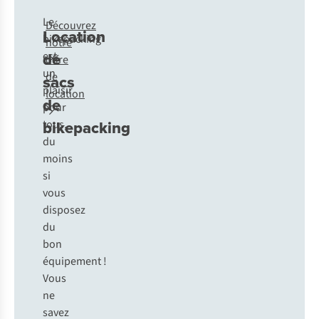
Le
Découvrez
Location
bikepacking
notre
de
est
offre
un
de
sacs
plaisir
location
de
pour
bikepacking
tous,
du
moins
si
vous
disposez
du
bon
équipement !
Vous
ne
savez