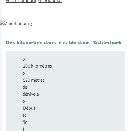
Vers le Limbourg méridional
Des kilomètres dans le sable dans l’Achterhoek
o
206 kilomètres
o
579 mètres
de
dénivelé
o
Début
et
fin
à