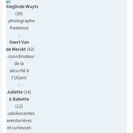
Sieglinde Wuyts
(39)
- photographe
freelance
-
Geert Van
de Merckt
(42)
- coordinateur
de la
sécurité à
l’UGent
-
Juliette
(14)
&
Babette
(12)
- adolescentes
aventurières
et curieuses