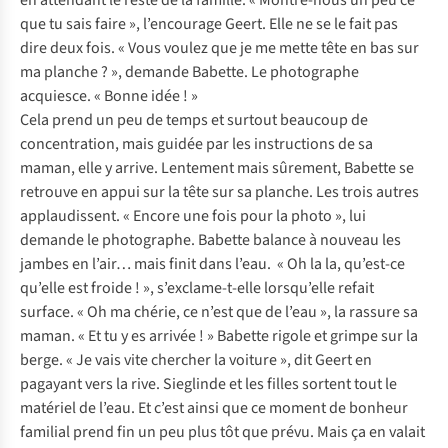
en attendant le reste de la famille. « Montre-nous un peu ce
que tu sais faire », l’encourage Geert. Elle ne se le fait pas
dire deux fois. « Vous voulez que je me mette tête en bas sur
ma planche ? », demande Babette. Le photographe
acquiesce. « Bonne idée ! »
Cela prend un peu de temps et surtout beaucoup de
concentration, mais guidée par les instructions de sa
maman, elle y arrive. Lentement mais sûrement, Babette se
retrouve en appui sur la tête sur sa planche. Les trois autres
applaudissent. « Encore une fois pour la photo », lui
demande le photographe. Babette balance à nouveau les
jambes en l’air… mais finit dans l’eau. « Oh la la, qu’est-ce
qu’elle est froide ! », s’exclame-t-elle lorsqu’elle refait
surface. « Oh ma chérie, ce n’est que de l’eau », la rassure sa
maman. « Et tu y es arrivée ! » Babette rigole et grimpe sur la
berge. « Je vais vite chercher la voiture », dit Geert en
pagayant vers la rive. Sieglinde et les filles sortent tout le
matériel de l’eau. Et c’est ainsi que ce moment de bonheur
familial prend fin un peu plus tôt que prévu. Mais ça en valait