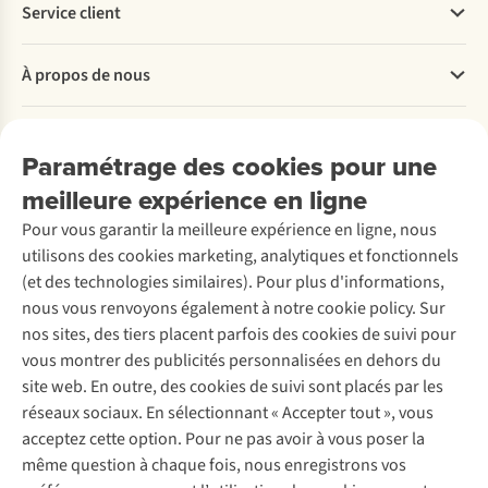
Service client
Questions fréquentes
À propos de nous
Commander
Payer
Travailler chez A.S.Adventure
Nos services
Livraison
Explore More
Paramétrage des cookies pour une
Retourner
Entreprise responsable
Location / Location sports d’hiver
meilleure expérience en ligne
Rétractation d'une commande
Découvrez
À propos d’Ayacucho
Seconde-main
Entretien & réparations
Pour vous garantir la meilleure expérience en ligne, nous
Nos magasins
Entretien de ski
A.S.Magazine
Garantie
utilisons des cookies marketing, analytiques et fonctionnels
À propos d’A.S.Adventure
Service de lavage
Explore Camp
Contactez-nous
(et des technologies similaires). Pour plus d'informations,
Déclaration d'accessibilité
Entretien de chaussures
Gear Check
nous vous renvoyons également à notre cookie policy. Sur
Réparation de chaussures
Expertise & conseils
nos sites, des tiers placent parfois des cookies de suivi pour
Abonnez-vous à la newsletter
Réparation de vêtements
vous montrer des publicités personnalisées en dehors du
Retouches
site web. En outre, des cookies de suivi sont placés par les
Pour les entreprises
Suivez-nous
réseaux sociaux. En sélectionnant « Accepter tout », vous
acceptez cette option. Pour ne pas avoir à vous poser la
même question à chaque fois, nous enregistrons vos