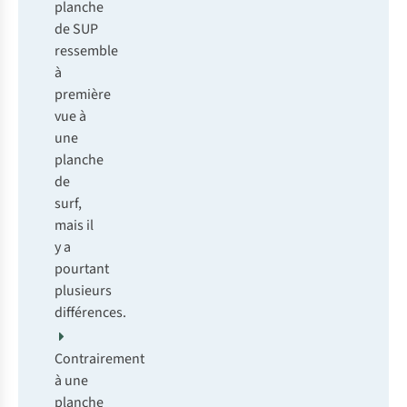
planche
de SUP
ressemble
à
première
vue à
une
planche
de
surf,
mais il
y a
pourtant
plusieurs
différences.
Contrairement
à une
planche