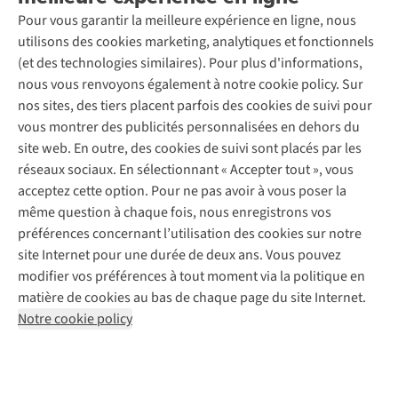
Seconde-main
Entretien & réparations
Pour vous garantir la meilleure expérience en ligne, nous
Nos magasins
Entretien de ski
A.S.Magazine
Garantie
utilisons des cookies marketing, analytiques et fonctionnels
À propos d’A.S.Adventure
Service de lavage
Explore Camp
Contactez-nous
(et des technologies similaires). Pour plus d'informations,
Déclaration d'accessibilité
Entretien de chaussures
Gear Check
nous vous renvoyons également à notre cookie policy. Sur
Réparation de chaussures
Expertise & conseils
nos sites, des tiers placent parfois des cookies de suivi pour
Abonnez-vous à la newsletter
Réparation de vêtements
vous montrer des publicités personnalisées en dehors du
Retouches
site web. En outre, des cookies de suivi sont placés par les
Pour les entreprises
Suivez-nous
réseaux sociaux. En sélectionnant « Accepter tout », vous
acceptez cette option. Pour ne pas avoir à vous poser la
même question à chaque fois, nous enregistrons vos
préférences concernant l’utilisation des cookies sur notre
site Internet pour une durée de deux ans. Vous pouvez
modifier vos préférences à tout moment via la politique en
Mentions légales
Politique de confidentialité
matière de cookies au bas de chaque page du site Internet.
Conditions générales
Cookie Policy
Notre cookie policy
AS Adventure France SAS,
Rue du Vieux Faubourg 14,
F-59000 Lille
team@asadventure.com
+32 (0)3 828 30 15
TVA FR52.529.478.943