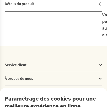
Détails du produit
Vo
po
au
ai
Service client
Questions fréquentes
À propos de nous
Commander
Payer
Travailler chez A.S.Adventure
Nos services
Livraison
Explore More
Paramétrage des cookies pour une
Retourner
Entreprise responsable
Location / Location sports d’hiver
meilleure expérience en ligne
Rétractation d'une commande
Découvrez
À propos d’Ayacucho