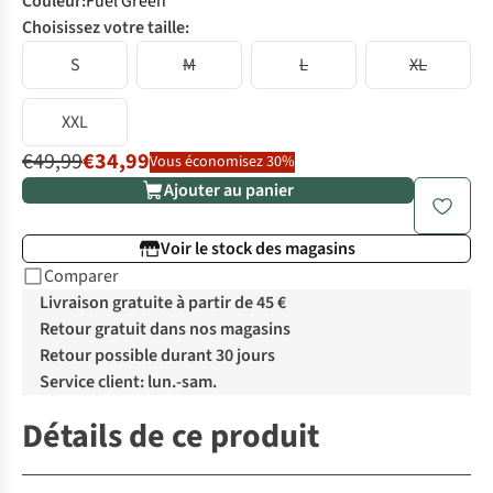
Couleur
:
Fuel Green
Choisissez votre taille:
S
M
L
XL
XXL
€49,99
€34,99
Vous économisez 30%
Ajouter au panier
Voir le stock des magasins
Comparer
Livraison gratuite à partir de 45 €
Retour gratuit dans nos magasins
Retour possible durant 30 jours
Service client: lun.-sam.
Détails de ce produit