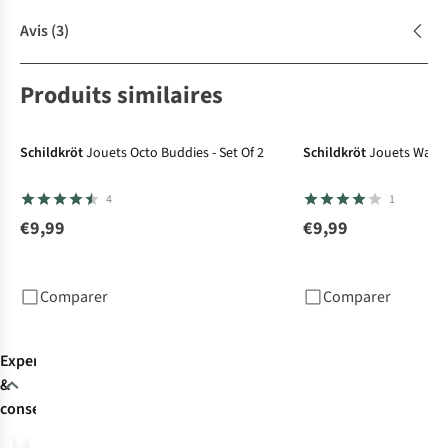
Avis
(3)
Produits similaires
Schildkröt
Jouets Octo Buddies - Set Of 2
Schildkröt
Jouets Water 
4
1
€9,99
€9,99
Comparer
Comparer
Expertise
&
conseils