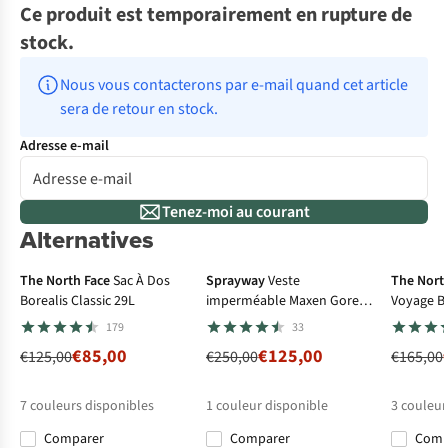
Ce produit est temporairement en rupture de
stock.
Nous vous contacterons par e-mail quand cet article 
sera de retour en stock.
Adresse e-mail
Tenez-moi au courant
-32%
Alternatives
Superpromo
-50%
Gore-Tex
-10%
The North Face
Sac À Dos
Sprayway
Veste
The Nort
Borealis Classic 29L
imperméable Maxen Gore-
Voyage B
Tex Jacket
95L
179
33
€85,00
€125,00
€125,00
€250,00
€165,00
7
couleurs disponibles
1
couleur disponible
3
couleur
Comparer
Comparer
Com
%
%
%
%
%
%