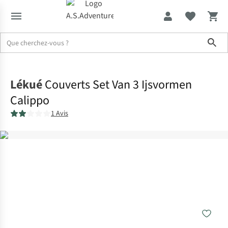
Sho
Accueil
Lékué
Couverts Set Van 3 Ijsvormen
Calippo
1 Avis