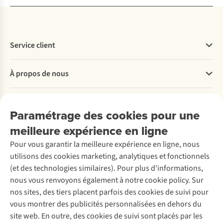
Service client
Questions fréquentes
À propos de nous
Commander
Payer
Travailler chez A.S.Adventure
Nos services
Livraison
Explore More
Paramétrage des cookies pour une
Retourner
Entreprise responsable
Location / Location sports d’hiver
meilleure expérience en ligne
Rétractation d'une commande
Découvrez
À propos d’Ayacucho
Seconde-main
Entretien & réparations
Pour vous garantir la meilleure expérience en ligne, nous
Nos magasins
Entretien de ski
A.S.Magazine
Garantie
utilisons des cookies marketing, analytiques et fonctionnels
À propos d’A.S.Adventure
Service de lavage
Explore Camp
Contactez-nous
(et des technologies similaires). Pour plus d'informations,
Déclaration d'accessibilité
Entretien de chaussures
Gear Check
nous vous renvoyons également à notre cookie policy. Sur
Réparation de chaussures
Expertise & conseils
nos sites, des tiers placent parfois des cookies de suivi pour
Abonnez-vous à la newsletter
Réparation de vêtements
vous montrer des publicités personnalisées en dehors du
Retouches
site web. En outre, des cookies de suivi sont placés par les
Pour les entreprises