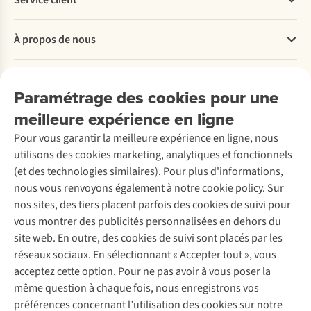
Service client
Questions fréquentes
À propos de nous
Commander
Payer
Travailler chez A.S.Adventure
Nos services
Livraison
Explore More
Paramétrage des cookies pour une
Retourner
Entreprise responsable
Location / Location sports d’hiver
meilleure expérience en ligne
Rétractation d'une commande
Découvrez
À propos d’Ayacucho
Seconde-main
Entretien & réparations
Pour vous garantir la meilleure expérience en ligne, nous
Nos magasins
Entretien de ski
A.S.Magazine
Garantie
utilisons des cookies marketing, analytiques et fonctionnels
À propos d’A.S.Adventure
Service de lavage
Explore Camp
Contactez-nous
(et des technologies similaires). Pour plus d'informations,
Déclaration d'accessibilité
Entretien de chaussures
Gear Check
nous vous renvoyons également à notre cookie policy. Sur
Réparation de chaussures
Expertise & conseils
nos sites, des tiers placent parfois des cookies de suivi pour
Abonnez-vous à la newsletter
Réparation de vêtements
vous montrer des publicités personnalisées en dehors du
Retouches
site web. En outre, des cookies de suivi sont placés par les
Pour les entreprises
Suivez-nous
réseaux sociaux. En sélectionnant « Accepter tout », vous
acceptez cette option. Pour ne pas avoir à vous poser la
même question à chaque fois, nous enregistrons vos
préférences concernant l’utilisation des cookies sur notre