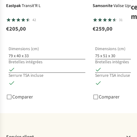
c
Eastpak
Transit'R L
Samsonite
Valise Upsca
m
42
31
€205,00
€259,00
Sa
Ma
Spi
Dimensions (cm)
Dimensions (cm)
Acc
79 x 40 x 33
75 x 51 x 30
€2
Bretelles intégrées
Bretelles intégrées
8
c
Serrure TSA incluse
Serrure TSA incluse
dis
Comparer
Comparer