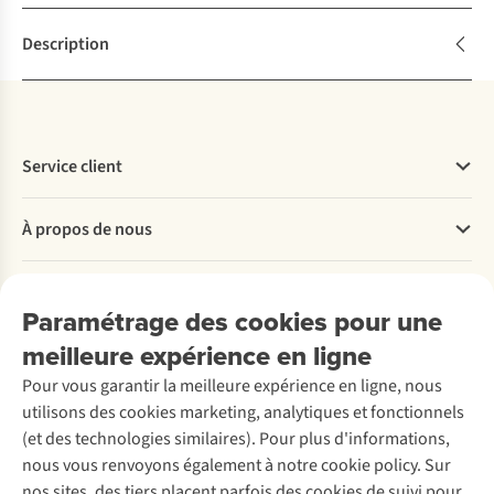
Description
Service client
Questions fréquentes
À propos de nous
Commander
Payer
Travailler chez A.S.Adventure
Nos services
Livraison
Explore More
Paramétrage des cookies pour une
Retourner
Entreprise responsable
Location / Location sports d’hiver
meilleure expérience en ligne
Rétractation d'une commande
Découvrez
À propos d’Ayacucho
Seconde-main
Entretien & réparations
Pour vous garantir la meilleure expérience en ligne, nous
Nos magasins
Entretien de ski
A.S.Magazine
Garantie
utilisons des cookies marketing, analytiques et fonctionnels
À propos d’A.S.Adventure
Service de lavage
Explore Camp
Contactez-nous
(et des technologies similaires). Pour plus d'informations,
Déclaration d'accessibilité
Entretien de chaussures
Gear Check
nous vous renvoyons également à notre cookie policy. Sur
Réparation de chaussures
Expertise & conseils
nos sites, des tiers placent parfois des cookies de suivi pour