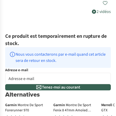
2 vidéos
Ce produit est temporairement en rupture de
stock.
Nous vous contacterons par e-mail quand cet article 
sera de retour en stock.
Adresse e-mail
Tenez-moi au courant
Alternatives
100 € cashback
Go
Garmin
Montre De Sport
Garmin
Montre De Sport
Merrell
C
Forerunner 970
Fenix 8 47mm Amoled
GTX
Sapphire