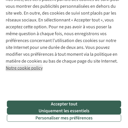
Abonnez-vous à la newsletter
Réparation de vêtements
vous montrer des publicités personnalisées en dehors du
Retouches
site web. En outre, des cookies de suivi sont placés par les
Pour les entreprises
Suivez-nous
réseaux sociaux. En sélectionnant « Accepter tout », vous
acceptez cette option. Pour ne pas avoir à vous poser la
même question à chaque fois, nous enregistrons vos
préférences concernant l’utilisation des cookies sur notre
site Internet pour une durée de deux ans. Vous pouvez
modifier vos préférences à tout moment via la politique en
Mentions légales
Politique de confidentialité
matière de cookies au bas de chaque page du site Internet.
Conditions générales
Cookie Policy
Notre cookie policy
AS Adventure France SAS,
Rue du Vieux Faubourg 14,
F-59000 Lille
team@asadventure.com
+32 (0)3 828 30 15
TVA FR52.529.478.943
Accepter tout
Uniquement les essentiels
Personaliser mes préférences