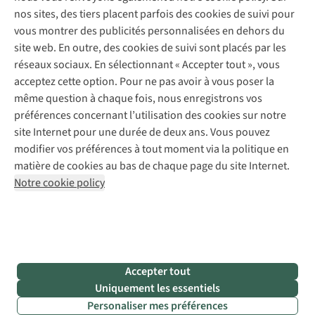
Réparation de chaussures
Expertise & conseils
nos sites, des tiers placent parfois des cookies de suivi pour
Abonnez-vous à la newsletter
Réparation de vêtements
vous montrer des publicités personnalisées en dehors du
Retouches
site web. En outre, des cookies de suivi sont placés par les
Pour les entreprises
Suivez-nous
réseaux sociaux. En sélectionnant « Accepter tout », vous
acceptez cette option. Pour ne pas avoir à vous poser la
même question à chaque fois, nous enregistrons vos
préférences concernant l’utilisation des cookies sur notre
site Internet pour une durée de deux ans. Vous pouvez
modifier vos préférences à tout moment via la politique en
Mentions légales
Politique de confidentialité
matière de cookies au bas de chaque page du site Internet.
Conditions générales
Cookie Policy
Notre cookie policy
AS Adventure France SAS,
Rue du Vieux Faubourg 14,
F-59000 Lille
team@asadventure.com
+32 (0)3 828 30 15
TVA FR52.529.478.943
Accepter tout
Uniquement les essentiels
Personaliser mes préférences