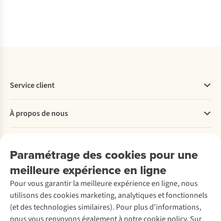
Comparer
Comparer
Comparer
Comparer
Service client
Questions fréquentes
À propos de nous
Commander
Payer
Travailler chez A.S.Adventure
Nos services
Livraison
Explore More
Paramétrage des cookies pour une
Retourner
Entreprise responsable
Location / Location sports d’hiver
meilleure expérience en ligne
Rétractation d'une commande
Découvrez
À propos d’Ayacucho
Seconde-main
Entretien & réparations
Pour vous garantir la meilleure expérience en ligne, nous
Nos magasins
Entretien de ski
A.S.Magazine
Garantie
utilisons des cookies marketing, analytiques et fonctionnels
À propos d’A.S.Adventure
Service de lavage
Explore Camp
Contactez-nous
(et des technologies similaires). Pour plus d'informations,
Déclaration d'accessibilité
Entretien de chaussures
Gear Check
nous vous renvoyons également à notre cookie policy. Sur