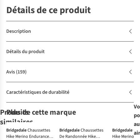
Détails de ce produit
Description
Détails du produit
Avis
(159)
Caractéristiques de durabilité
Vo
Produits
Plus de cette marque
po
similaires
au
Avis d'experts
Bridgedale
Chaussettes
Bridgedale
Chaussettes
Bridgedale
Cha
ai
Hike Merino Endurance
De Randonnée Hike
Hike Merino E