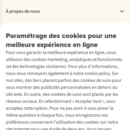
Découvrez
Trail,
collègues
d’ardoise
Questions fréquentes
les
c’est
Zoë
À propos de nous
Commander
plus
une
et
Payer
beaux
randonnée
Floris
Travailler chez A.S.Adventure
endroits,
à
ont
Nos services
Livraison
Explore More
Paramétrage des cookies pour une
les
l’état
parcouru
Retourner
Entreprise responsable
quartiers,
pur
le
Location / Location sports d’hiver
meilleure expérience en ligne
Rétractation d'une commande
Découvrez
nos
le
Snowdonia
À propos d’Ayacucho
Seconde-main
Entretien & réparations
conseils
long
Slate
Pour vous garantir la meilleure expérience en ligne, nous
Nos magasins
Entretien de ski
A.S.Magazine
pratiques
de
Trail
Garantie
utilisons des cookies marketing, analytiques et fonctionnels
À propos d’A.S.Adventure
Service de lavage
et
la
et
Explore Camp
Contactez-nous
(et des technologies similaires). Pour plus d'informations,
Déclaration d'accessibilité
un
côte
ont
Entretien de chaussures
Gear Check
nous vous renvoyons également à notre cookie policy. Sur
itinéraire
portugaise.
même
Réparation de chaussures
Expertise & conseils
pour
Nos
gravi
nos sites, des tiers placent parfois des cookies de suivi pour
Abonnez-vous à la newsletter
Réparation de vêtements
un
collègues
le
vous montrer des publicités personnalisées en dehors du
Retouches
séjour
Katrien
mont
site web. En outre, des cookies de suivi sont placés par les
de
et
Snowdon
Pour les entreprises
Suivez-nous
réseaux sociaux. En sélectionnant « Accepter tout », vous
3
Axelle
en
acceptez cette option. Pour ne pas avoir à vous poser la
jours.
ont
cours
chacune
de
même question à chaque fois, nous enregistrons vos
parcouru
route.
préférences concernant l’utilisation des cookies sur notre
une
Laissez-
site Internet pour une durée de deux ans. Vous pouvez