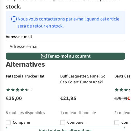
stock.
Nous vous contacterons par e-mail quand cet article 
sera de retour en stock.
Adresse e-mail
Tenez-moi au courant
Alternatives
Nouveau
-30%
Patagonia
Trucker Hat
Buff
Casquette 5 Panel Go
Barts
Cas
Cap Colart Tundra Khaki
7
€35,00
€21,95
€
€29,99
8
couleurs disponibles
1
couleur disponible
2
couleur
Comparer
Comparer
Com
%
%
Voir toutes les alternatives