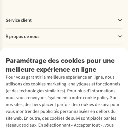
Service client
Questions fréquentes
À propos de nous
Commander
Payer
Travailler chez A.S.Adventure
Nos services
Livraison
Explore More
Paramétrage des cookies pour une
Retourner
Entreprise responsable
Location / Location sports d’hiver
meilleure expérience en ligne
Rétractation d'une commande
Découvrez
À propos d’Ayacucho
Seconde-main
Entretien & réparations
Pour vous garantir la meilleure expérience en ligne, nous
Nos magasins
Entretien de ski
A.S.Magazine
Garantie
utilisons des cookies marketing, analytiques et fonctionnels
À propos d’A.S.Adventure
Service de lavage
Explore Camp
Contactez-nous
(et des technologies similaires). Pour plus d'informations,
Déclaration d'accessibilité
Entretien de chaussures
Gear Check
nous vous renvoyons également à notre cookie policy. Sur
Réparation de chaussures
Expertise & conseils
nos sites, des tiers placent parfois des cookies de suivi pour
Abonnez-vous à la newsletter
Réparation de vêtements
vous montrer des publicités personnalisées en dehors du
Retouches
site web. En outre, des cookies de suivi sont placés par les
Pour les entreprises
Suivez-nous
réseaux sociaux. En sélectionnant « Accepter tout », vous