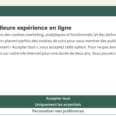
ons légales
Politique de confidentialité
Conditions générales
Cookie 
leure expérience en ligne
ons des cookies marketing, analytiques et fonctionnels (et des tech
ers placent parfois des cookies de suivi pour vous montrer des publ
onnant « Accepter tout », vous acceptez cette option. Pour ne pas a
es sur notre site Internet pour une durée de deux ans. Vous pouvez 
Accepter tout
Uniquement les essentiels
Personaliser mes préférences