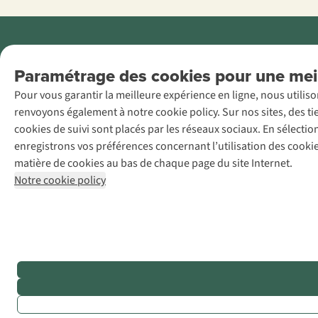
Menti
Paramétrage des cookies pour une meil
AS Adventure
Pour vous garantir la meilleure expérience en ligne, nous utilis
France SAS,
renvoyons également à notre cookie policy. Sur nos sites, des ti
Rue du Vieux
cookies de suivi sont placés par les réseaux sociaux. En sélecti
Faubourg 14, F-
enregistrons vos préférences concernant l’utilisation des cooki
59000 Lille
matière de cookies au bas de chaque page du site Internet.
+32 (0)3 828
Notre cookie policy
30 15
team@asadventure.com
TVA
FR52.529.478.943