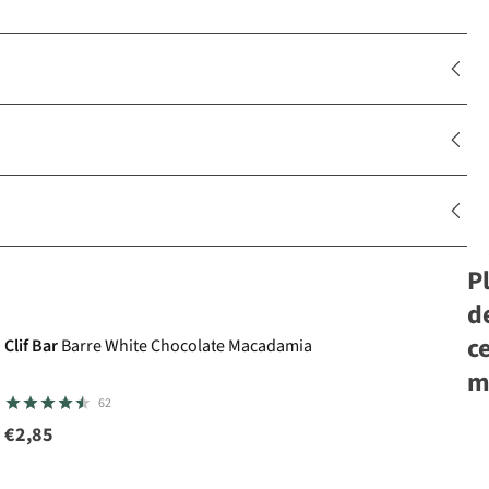
P
d
c
Clif Bar
Barre White Chocolate Macadamia
m
62
€2,85
Ch
Ba