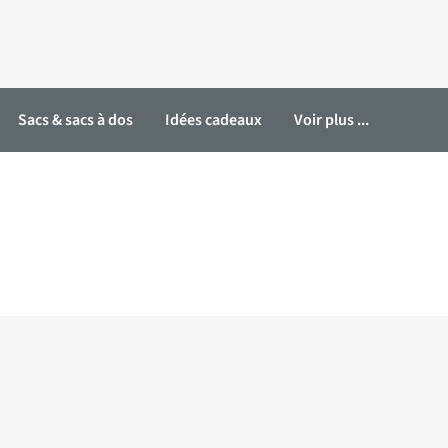
Sacs & sacs à dos
Idées cadeaux
Voir plus ...