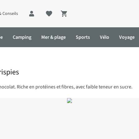
& Conseils
Shopping cart
ée
Camping
Mer & plage
Sports
Vélo
Voyage
rispies
hocolat. Riche en protéines et fibres, avec faible teneur en sucre.