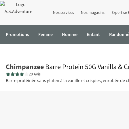
Nos services
Nos magasins
Expertise 
Promotions
Femme
Homme
Enfant
Randonn
Accueil
Barre Protein 50G Vanilla & Crispies
Chimpanzee
Barre Protein 50G Vanilla & C
20 Avis
Barre protéinée sans gluten à la vanille et crispies, enrobée de c