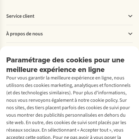
Service client
Questions fréquentes
À propos de nous
Commander
Payer
Travailler chez A.S.Adventure
Nos services
Livraison
Explore More
Paramétrage des cookies pour une
Retourner
Entreprise responsable
Location / Location sports d’hiver
meilleure expérience en ligne
Rétractation d'une commande
Découvrez
À propos d’Ayacucho
Seconde-main
Entretien & réparations
Pour vous garantir la meilleure expérience en ligne, nous
Nos magasins
Entretien de ski
A.S.Magazine
Garantie
utilisons des cookies marketing, analytiques et fonctionnels
À propos d’A.S.Adventure
Service de lavage
Explore Camp
Contactez-nous
(et des technologies similaires). Pour plus d'informations,
Déclaration d'accessibilité
Entretien de chaussures
Gear Check
nous vous renvoyons également à notre cookie policy. Sur
Réparation de chaussures
Expertise & conseils
nos sites, des tiers placent parfois des cookies de suivi pour
Abonnez-vous à la newsletter
Réparation de vêtements
vous montrer des publicités personnalisées en dehors du
Retouches
site web. En outre, des cookies de suivi sont placés par les
Pour les entreprises
Suivez-nous
réseaux sociaux. En sélectionnant « Accepter tout », vous
acceptez cette option. Pour ne pas avoir à vous poser la