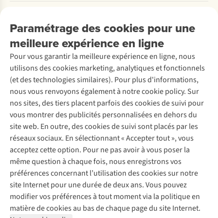
Payer
Travailler chez A.S.Adventure
Nos services
Livraison
Explore More
Paramétrage des cookies pour une
Retourner
Entreprise responsable
Location / Location sports d’hiver
meilleure expérience en ligne
Rétractation d'une commande
Découvrez
À propos d’Ayacucho
Seconde-main
Entretien & réparations
Pour vous garantir la meilleure expérience en ligne, nous
Nos magasins
Entretien de ski
A.S.Magazine
Garantie
utilisons des cookies marketing, analytiques et fonctionnels
À propos d’A.S.Adventure
Service de lavage
Explore Camp
Contactez-nous
(et des technologies similaires). Pour plus d'informations,
Déclaration d'accessibilité
Entretien de chaussures
Gear Check
nous vous renvoyons également à notre cookie policy. Sur
Réparation de chaussures
Expertise & conseils
nos sites, des tiers placent parfois des cookies de suivi pour
Abonnez-vous à la newsletter
Réparation de vêtements
vous montrer des publicités personnalisées en dehors du
Retouches
site web. En outre, des cookies de suivi sont placés par les
Pour les entreprises
Suivez-nous
réseaux sociaux. En sélectionnant « Accepter tout », vous
acceptez cette option. Pour ne pas avoir à vous poser la
même question à chaque fois, nous enregistrons vos
préférences concernant l’utilisation des cookies sur notre
site Internet pour une durée de deux ans. Vous pouvez
modifier vos préférences à tout moment via la politique en
Mentions légales
Politique de confidentialité
matière de cookies au bas de chaque page du site Internet.
Conditions générales
Cookie Policy