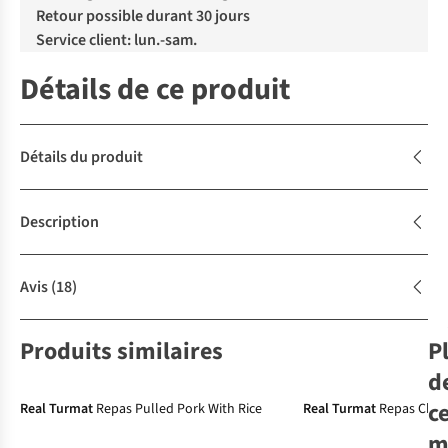
Retour possible durant 30 jours
Service client: lun.-sam.
Détails de ce produit
Détails du produit
Description
Avis
(18)
Produits similaires
P
Avis d'experts
d
c
Real Turmat
Repas Pulled Pork With Rice
Real Turmat
Repas Chic
m