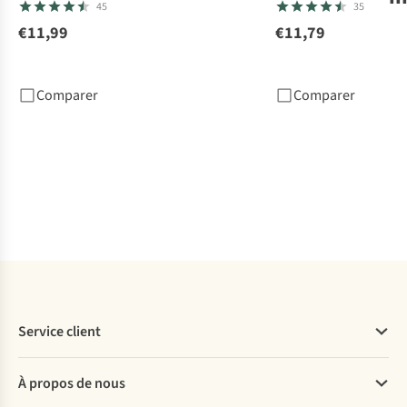
45
35
€11,99
€11,79
Rea
Rep
Tik
Comparer
Comparer
€1
1
c
dis
Service client
Questions fréquentes
À propos de nous
Commander