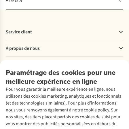
Avis
(23)
Service client
Questions fréquentes
À propos de nous
Commander
Payer
Travailler chez A.S.Adventure
Nos services
Livraison
Explore More
Paramétrage des cookies pour une
Retourner
Entreprise responsable
Location / Location sports d’hiver
meilleure expérience en ligne
Rétractation d'une commande
Découvrez
À propos d’Ayacucho
Seconde-main
Entretien & réparations
Pour vous garantir la meilleure expérience en ligne, nous
Nos magasins
Entretien de ski
A.S.Magazine
Garantie
utilisons des cookies marketing, analytiques et fonctionnels
À propos d’A.S.Adventure
Service de lavage
Explore Camp
Contactez-nous
(et des technologies similaires). Pour plus d'informations,
Déclaration d'accessibilité
Entretien de chaussures
Gear Check
nous vous renvoyons également à notre cookie policy. Sur
Réparation de chaussures
Expertise & conseils
nos sites, des tiers placent parfois des cookies de suivi pour
Abonnez-vous à la newsletter
Réparation de vêtements
vous montrer des publicités personnalisées en dehors du
Retouches