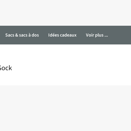
Sacs & sacs à dos
Idées cadeaux
Voir plus ...
Sock