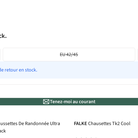
ck.
EU 42/45
de retour en stock.
Tenez-moi au courant
ussettes De Randonnée Ultra
FALKE
Chausettes Tk2 Cool
ack