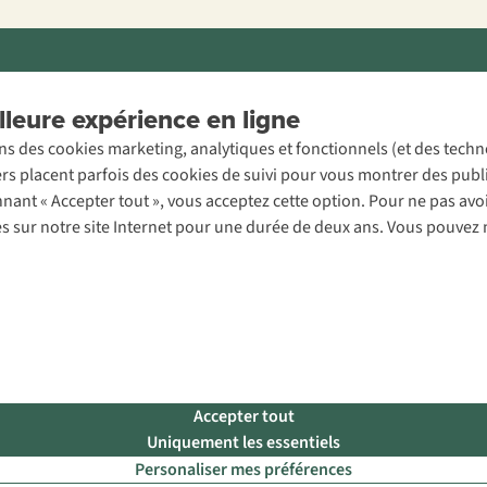
ons légales
Politique de confidentialité
Conditions générales
Cookie 
leure expérience en ligne
ons des cookies marketing, analytiques et fonctionnels (et des tech
ers placent parfois des cookies de suivi pour vous montrer des publ
onnant « Accepter tout », vous acceptez cette option. Pour ne pas a
es sur notre site Internet pour une durée de deux ans. Vous pouvez 
Accepter tout
Uniquement les essentiels
Personaliser mes préférences