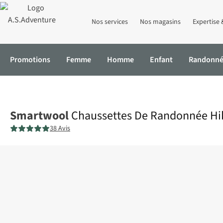
Nos services
Nos magasins
Expertise 
Promotions
Femme
Homme
Enfant
Randonn
Accueil
Chaussettes De Randonnée Hike Light Cushion Great Excu
Smartwool
Chaussettes De Randonnée Hik
38 Avis