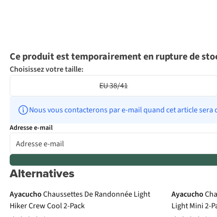
Ce produit est temporairement en rupture de sto
Choisissez votre taille:
EU 38/41
Nous vous contacterons par e-mail quand cet article sera 
Adresse e-mail
Alternatives
Avis d'experts
Ayacucho
Chaussettes De Randonnée Light
Ayacucho
Cha
Hiker Crew Cool 2-Pack
Light Mini 2-P