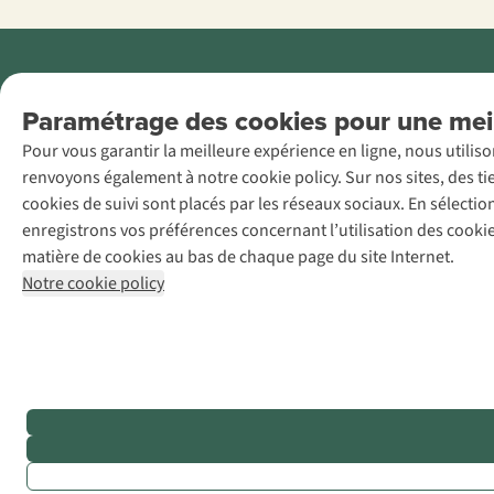
Menti
Paramétrage des cookies pour une meil
AS Adventure
Pour vous garantir la meilleure expérience en ligne, nous utilis
France SAS,
renvoyons également à notre cookie policy. Sur nos sites, des ti
Rue du Vieux
cookies de suivi sont placés par les réseaux sociaux. En sélecti
Faubourg 14, F-
enregistrons vos préférences concernant l’utilisation des cooki
59000 Lille
matière de cookies au bas de chaque page du site Internet.
+32 (0)3 828
Notre cookie policy
30 15
team@asadventure.com
TVA
FR52.529.478.943