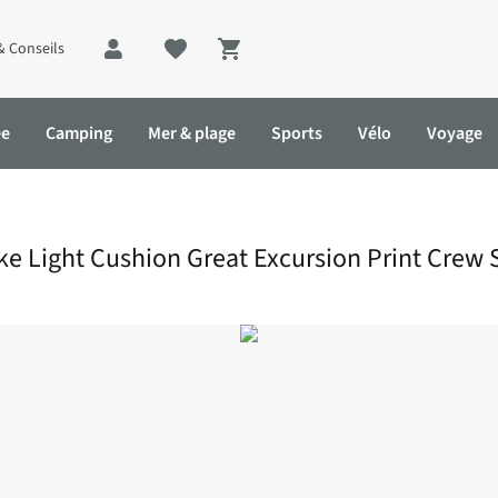
& Conseils
Shopping cart
ée
Camping
Mer & plage
Sports
Vélo
Voyage
rsion Print Crew Sock
e Light Cushion Great Excursion Print Crew 