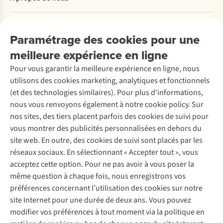
Commander
Payer
Travailler chez A.S.Adventure
Nos services
Livraison
Explore More
Paramétrage des cookies pour une
Retourner
Entreprise responsable
Location / Location sports d’hiver
meilleure expérience en ligne
Rétractation d'une commande
Découvrez
À propos d’Ayacucho
Seconde-main
Entretien & réparations
Pour vous garantir la meilleure expérience en ligne, nous
Nos magasins
Entretien de ski
A.S.Magazine
Garantie
utilisons des cookies marketing, analytiques et fonctionnels
À propos d’A.S.Adventure
Service de lavage
Explore Camp
Contactez-nous
(et des technologies similaires). Pour plus d'informations,
Déclaration d'accessibilité
Entretien de chaussures
Gear Check
nous vous renvoyons également à notre cookie policy. Sur
Réparation de chaussures
Expertise & conseils
nos sites, des tiers placent parfois des cookies de suivi pour
Abonnez-vous à la newsletter
Réparation de vêtements
vous montrer des publicités personnalisées en dehors du
Retouches
site web. En outre, des cookies de suivi sont placés par les
Pour les entreprises
Suivez-nous
réseaux sociaux. En sélectionnant « Accepter tout », vous
acceptez cette option. Pour ne pas avoir à vous poser la
même question à chaque fois, nous enregistrons vos
préférences concernant l’utilisation des cookies sur notre
site Internet pour une durée de deux ans. Vous pouvez
modifier vos préférences à tout moment via la politique en
Mentions légales
Politique de confidentialité