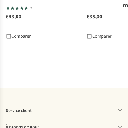
m
2
€43,00
€35,00
Sp
De 
Ess
Comparer
Comparer
€3
2
c
dis
Service client
Questions fréquentes
À propos de nous