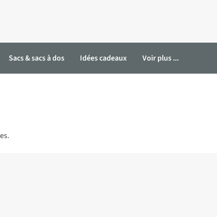
Sacs & sacs à dos
Idées cadeaux
Voir plus ...
es.