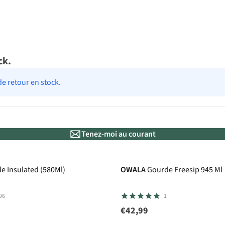
ck.
de retour en stock.
Tenez-moi au courant
Nouveau
e Insulated (580Ml)
OWALA
Gourde Freesip 945 Ml
96
1
€42,99