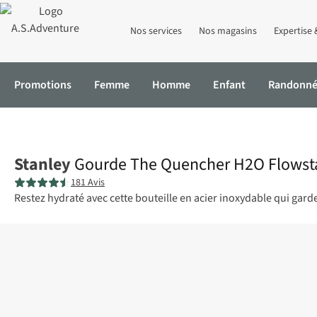
Nos services
Nos magasins
Expertise 
Promotions
Femme
Homme
Enfant
Randonn
Accueil
Gourde The Quencher H2O Flowstate Tumbler 1.18L
Stanley
Gourde The Quencher H2O Flowsta
181 Avis
Restez hydraté avec cette bouteille en acier inoxydable qui gard