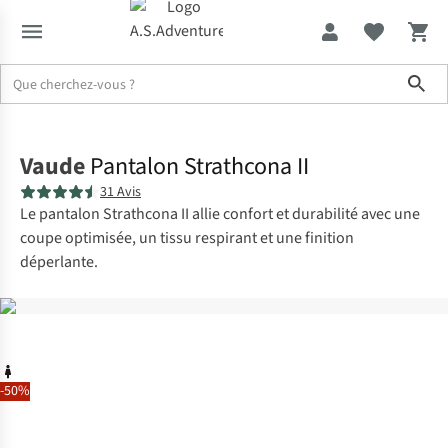
Sho
Accueil
Vaude
Pantalon Strathcona II
31 Avis
Le pantalon Strathcona II allie confort et durabilité avec une
coupe optimisée, un tissu respirant et une finition
déperlante.
-50%