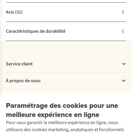
Avis
(31)
Caractéristiques de durabilité
Service client
Questions fréquentes
À propos de nous
Commander
Payer
Travailler chez A.S.Adventure
Nos services
Livraison
Explore More
Paramétrage des cookies pour une
Retourner
Entreprise responsable
Location / Location sports d’hiver
meilleure expérience en ligne
Rétractation d'une commande
Découvrez
À propos d’Ayacucho
Seconde-main
Entretien & réparations
Pour vous garantir la meilleure expérience en ligne, nous
Nos magasins
Entretien de ski
A.S.Magazine
Garantie
utilisons des cookies marketing, analytiques et fonctionnels
À propos d’A.S.Adventure
Service de lavage