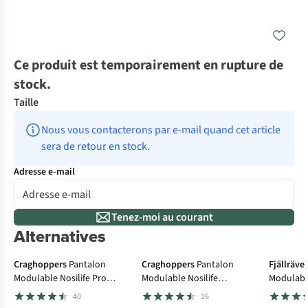
Ce produit est temporairement en rupture de
stock.
Taille
Nous vous contacterons par e-mail quand cet article 
sera de retour en stock.
Adresse e-mail
Tenez-moi au courant
Alternatives
Le choix A.S.Adventure
-5
Craghoppers
Pantalon
Craghoppers
Pantalon
Fjällräve
Modulable Nosilife Pro
Modulable Nosilife
Modulable
Convertible Trouser III
Convertible Cargo Trouser
Off Trous
40
16
III