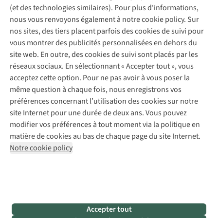
Explore Camp
Contactez-nous
(et des technologies similaires). Pour plus d'informations,
Déclaration d'accessibilité
Entretien de chaussures
Gear Check
nous vous renvoyons également à notre cookie policy. Sur
Réparation de chaussures
Expertise & conseils
nos sites, des tiers placent parfois des cookies de suivi pour
Abonnez-vous à la newsletter
Réparation de vêtements
vous montrer des publicités personnalisées en dehors du
Retouches
site web. En outre, des cookies de suivi sont placés par les
Pour les entreprises
Suivez-nous
réseaux sociaux. En sélectionnant « Accepter tout », vous
acceptez cette option. Pour ne pas avoir à vous poser la
même question à chaque fois, nous enregistrons vos
préférences concernant l’utilisation des cookies sur notre
site Internet pour une durée de deux ans. Vous pouvez
modifier vos préférences à tout moment via la politique en
Mentions légales
Politique de confidentialité
matière de cookies au bas de chaque page du site Internet.
Conditions générales
Cookie Policy
Notre cookie policy
AS Adventure France SAS,
Rue du Vieux Faubourg 14,
F-59000 Lille
team@asadventure.com
+32 (0)3 828 30 15
TVA FR52.529.478.943
Accepter tout