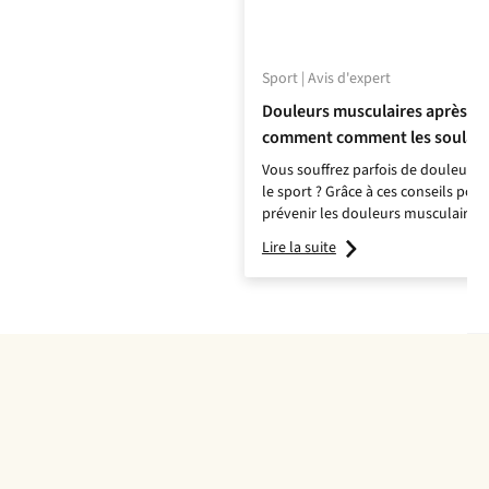
Sport | Avis d'expert
Douleurs musculaires après le 
comment comment les soulage
Vous souffrez parfois de douleurs 
le sport ? Grâce à ces conseils pour
prévenir les douleurs musculaires,
nouveau vous donner à fond !
Lire la suite