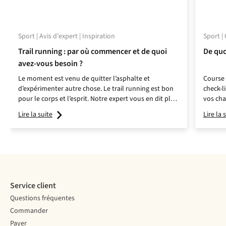
Sport | Avis d'expert | Inspiration
Sport | 
Trail running : par où commencer et de quoi
De quo
avez-vous besoin ?
Le moment est venu de quitter l’asphalte et
Course 
d’expérimenter autre chose. Le trail running est bon
check-li
pour le corps et l’esprit. Notre expert vous en dit plus
vos cha
sur cette course en pleine nature.
Lire la suite
Lire la 
Service client
Questions fréquentes
Commander
Payer