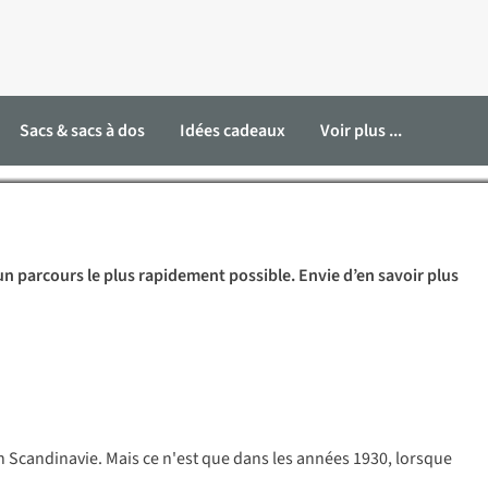
comment s’y mettre ?
Sacs & sacs à dos
Idées cadeaux
Voir plus ...
r un parcours le plus rapidement possible. Envie d’en savoir plus
 Scandinavie. Mais ce n'est que dans les années 1930, lorsque