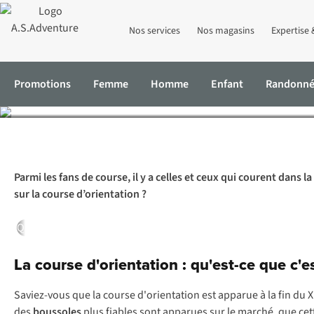
Nos services
Nos magasins
Expertise 
Course d’orientatio
Promotions
Femme
Homme
Enfant
Randonn
Accueil
Expertise & Conseils
Course d’orientation : qu’est-ce qu
Parmi les fans de course, il y a celles et ceux qui courent dans 
sur la course d’orientation ?
Quoi
Pourqoui
Comment
Notre test
La course d'orientation : qu'est-ce que c'es
Saviez-vous que la course d'orientation est apparue à la fin du X
des
boussoles
plus fiables sont apparues sur le marché, que cet