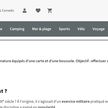
& Conseils
Shopping cart
n : qu’est-ce que c’est et 
ée
Camping
Mer & plage
Sports
Vélo
Voyage
e c’est et comment s’y mettre ?
la nature équipés d’une carte et d'une boussole. Objectif : effectue
t ?
e
IX
siècle ? À l'origine, il s'agissait d'un
exercice militaire
pratiqué en
te discipline a gagné en
popularité
.