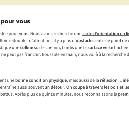
e pour vous
 testée pour vous. Nous avons recherché une
carte d’orientation en l
oir redoubler d'attention : il y a plus d'
obstacles
entre le point de 
indique une
colline
sur le chemin, tandis que la
surface verte
hachée 
 ne peut pas franchir. Boussole en main, nous voilà à la recherche d'
ment une
bonne condition physique
, mais aussi de la
réflexion
. L'
iné
l entraîne aussi souvent un
détour
.
On coupe à travers les bois et l
rs battus. Après plus de quinze minutes, nous reconnaissons la
premi