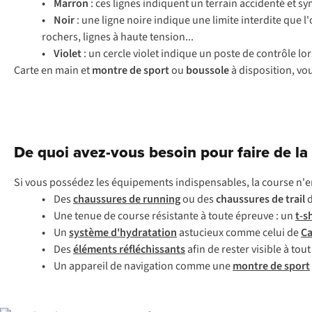
• Marron
: ces lignes indiquent un terrain accidenté et sym
• Noir
: une ligne noire indique une limite interdite que 
rochers, lignes à haute tension...
• Violet
: un cercle violet indique un poste de contrôle lo
Carte en main et
montre de sport
ou
boussole
à disposition, vou
De quoi avez-vous besoin pour faire de la 
Si vous possédez les équipements indispensables, la course n'en 
•
Des
chaussures de running
ou des
chaussures de trail
d
•
Une tenue de course résistante à toute épreuve : un
t-s
•
Un
système d'hydratation
astucieux comme celui de
C
•
Des
éléments réfléchissants
afin de rester visible à to
•
Un appareil de navigation comme une
montre de sport