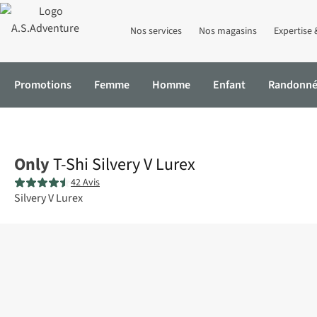
Nos services
Nos magasins
Expertise 
Promotions
Femme
Homme
Enfant
Randonn
Accueil
T-Shi Silvery V Lurex
Only
T-Shi Silvery V Lurex
42 Avis
Silvery V Lurex