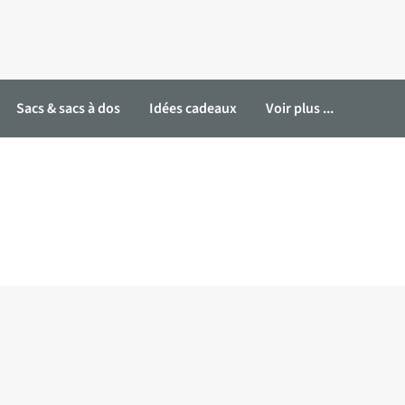
Sacs & sacs à dos
Idées cadeaux
Voir plus ...