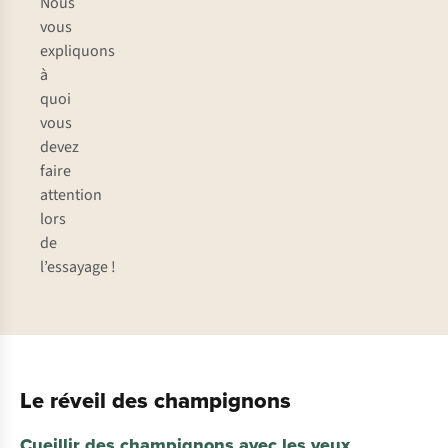
Nous
vous
expliquons
à
quoi
vous
devez
faire
attention
lors
de
l’essayage !
Le réveil des champignons
Cueillir des champignons avec les yeux