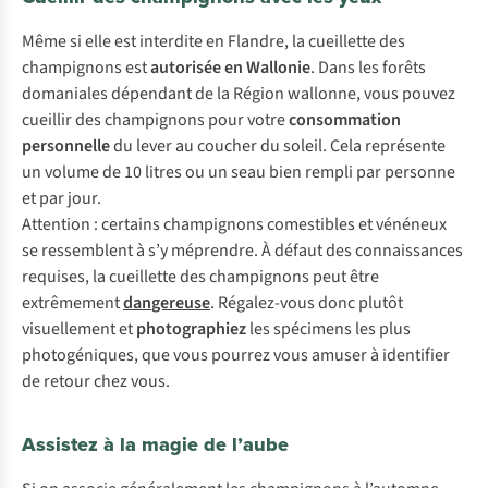
M
ême
si
e
lle
e
st
int
erdite
en
Fl
andre,
la
cue
illette
d
es
cha
mpignons
e
st
aut
orisée
en
Wa
llonie
.
D
ans
l
es
fo
rêts
dom
aniales
dép
endant
de la
Ré
gion
wal
lonne,
v
ous
po
uvez
cu
eillir
d
es
cha
mpignons
p
our
v
otre
cons
ommation
per
sonnelle
du
l
ever
au
co
ucher
du
so
leil.
C
ela
rep
résente
un
vo
lume
de 10
li
tres
ou un
s
eau
b
ien
re
mpli
p
ar
pe
rsonne
et
p
ar
j
our.
Att
ention
:
ce
rtains
cha
mpignons
com
estibles
et
vé
néneux
se
res
semblent
à
s
’y
mép
rendre.
À
dé
faut
d
es
conn
aissances
req
uises,
la
cue
illette
d
es
cha
mpignons
p
eut
ê
tre
ext
rêmement
dan
gereuse
.
Réga
lez-vous
d
onc
pl
utôt
visu
ellement
et
phot
ographiez
l
es
spé
cimens
l
es
p
lus
phot
ogéniques,
q
ue
v
ous
po
urrez
v
ous
am
user
à
ide
ntifier
de
re
tour
c
hez
v
ous.
Assistez à la magie de l’aube