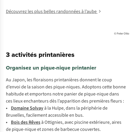
Découvrez les plus belles randonnées à l’aube
© Peter Otto
3 activités printanières
Organisez un pique-nique printanier
Au
Ja
pon,
l
es
flo
raisons
prin
tanières
do
nnent
le
c
oup
d’
envoi
de la
sa
ison
d
es
piqu
e-niques.
Ad
optons
c
ette
b
onne
ha
bitude
et
emp
ortons
n
otre
pa
nier
de
piq
ue-nique
d
ans
c
es
l
ieux
enc
hanteurs
d
ès
l’ap
parition
d
es
pre
mières
fl
eurs
:
•
Do
maine
So
lvay
à la
Hu
lpe,
d
ans
la
pér
iphérie
de
Bru
xelles,
fac
ilement
acc
essible
en
b
us.
•
B
ois
d
es
R
êves
à
Ott
ignies,
a
vec
pi
scine
ext
érieure,
a
ires
de
piq
ue-nique
et
z
ones
de
ba
rbecue
cou
vertes.