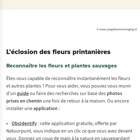
© www.zoogdierenvereniging.nl
L’éclosion des fleurs printanières
Reconnaître les fleurs et plantes sauvages
Êtes-vous capable de reconnaître instantanément les fleurs
et autres plantes ? Pour vous aider, vous pouvez vous munir
d’un
guide
ou faire des recherches sur base des
photos
prises en chemin
une fois de retour à la maison. Ou encore
installer une
application
:
•
Obs
Identify
:
c
ette
app
lication
gra
tuite,
of
ferte
p
ar
Nat
uurpunt,
v
ous
in
dique
en un
c
lic
ce
q
ue
v
ous
a
vez
de
vant
v
ous.
Do
nnez
un
c
oup
de
m
ain
à la
na
ture
en
sauv
egardant