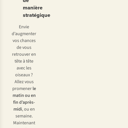
de
manière
stratégique
Envie
d’augmenter
vos chances
de vous
retrouver en
tête à tête
avec les
oiseaux ?
Allez vous
promener
le
matin ou en
fin d’après-
midi
, ou en
semaine.
Maintenant