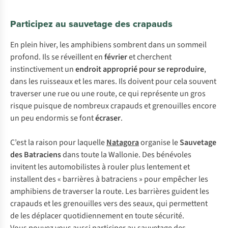
Participez au sauvetage des crapauds
En
p
lein
hi
ver,
l
es
amp
hibiens
so
mbrent
d
ans
un
so
mmeil
pr
ofond.
I
ls
se
rév
eillent
en
fé
vrier
et
che
rchent
insti
nctivement
un
en
droit
app
roprié
p
our
se
rep
roduire
,
d
ans
l
es
rui
sseaux
et
l
es
ma
res.
I
ls
do
ivent
p
our
c
ela
so
uvent
tra
verser
u
ne
r
ue
ou
u
ne
ro
ute,
ce
q
ui
rep
résente
un
g
ros
ri
sque
pu
isque
de
no
mbreux
cr
apauds
et
gre
nouilles
en
core
un
p
eu
en
dormis
se
f
ont
éc
raser
.
C
’est
la
ra
ison
p
our
la
quelle
Na
tagora
or
ganise
le
Sau
vetage
d
es
Bat
raciens
d
ans
t
oute
la
Wal
lonie.
D
es
bén
évoles
in
vitent
l
es
auto
mobilistes
à
ro
uler
p
lus
len
tement
et
ins
tallent
d
es
«
bar
rières
à
bat
raciens
»
p
our
em
pêcher
l
es
amp
hibiens
de
tra
verser
la
ro
ute.
L
es
bar
rières
gu
ident
l
es
cr
apauds
et
l
es
gre
nouilles
v
ers
d
es
se
aux,
q
ui
per
mettent
de
l
es
dé
placer
quoti
diennement
en
t
oute
séc
urité.