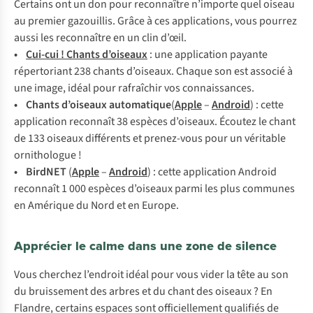
Certains ont un don pour reconnaître n’importe quel oiseau
au premier gazouillis. Grâce à ces applications, vous pourrez
aussi les reconnaître en un clin d’œil.
•
Cu
i-cui
!
Ch
ants
d’
oiseau
x
:
u
ne
app
lication
pa
yante
répe
rtoriant
238
ch
ants
d’o
iseaux.
Ch
aque
s
on
e
st
as
socié
à
u
ne
im
age,
i
déal
p
our
raf
raîchir
v
os
conn
aissances.
• Ch
ants
d’o
iseaux
aut
omatique
‪(
A
pple
–
An
droid
) :
c
ette
app
lication
rec
onnaît
38
es
pèces
d’o
iseaux.
Éc
outez
le
c
hant
de 133
oi
seaux
dif
férents
et
pre
nez-vous
p
our
un
vér
itable
orni
thologue
!
• Bi
rdNET
(
A
pple
–
An
droid
) :
c
ette
app
lication
An
droid
rec
onnaît
1 000
es
pèces
d’o
iseaux
p
armi
l
es
p
lus
co
mmunes
en
Am
érique
du
N
ord
et en
Eu
rope.
Apprécier le calme dans une zone de silence
Vous cherchez l’endroit idéal pour vous vider la tête au son
du bruissement des arbres et du chant des oiseaux ? En
Flandre, certains espaces sont officiellement qualifiés de