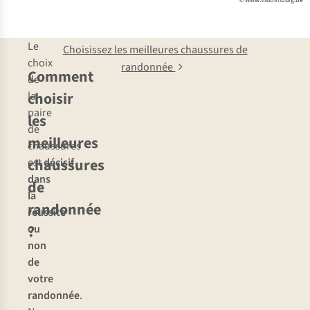
© www.visitlimburg.be
Le
Choisissez les meilleures chaussures de
choix
randonnée
Comment
de
choisir
la
paire
les
de
meilleures
chaussures
chaussures
est
décisif
dans
de
la
randonnée
réussite
?
ou
non
de
votre
randonnée
.