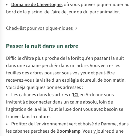
•
Do
maine
de
Che
vetogne
, où
v
ous
po
uvez
piqu
e-niquer
au
b
ord
de la
pi
scine,
de
l’
aire
de
j
eux
ou du
p
arc
ani
malier.
Check-list pour vos pique-niques
Passer la nuit dans un arbre
Dif
ficile
d’
être
p
lus
pr
oche
de la
f
orêt
q
u’en
pa
ssant
la
n
uit
d
ans
u
ne
ca
bane
pe
rchée
d
ans
un
ar
bre.
V
ous
ve
rrez
l
es
fe
uilles
d
es
ar
bres
po
usser
s
ous
v
os
y
eux
et
peu
t-être
rece
vrez-vous
la
vi
site
d
’un
es
piègle
éc
ureuil
de
b
on
ma
tin.
V
oici
d
éjà
qu
elques
bo
nnes
ad
resses
:
•
L
es
ca
banes
d
ans
l
es
ar
bres
d’
I
CI
en
Ar
denne
v
ous
in
vitent
à
déc
onnecter
d
ans
un
c
alme
ab
solu,
l
oin
de
l’a
gitation
de la
vi
lle.
T
out
le
l
uxe
d
ont
v
ous
a
vez
be
soin
se
tr
ouve
d
ans
la
na
ture.
•
Pr
ofitez
de
l’env
ironnement
v
ert
et
b
oisé
de
Da
mme,
d
ans
l
es
ca
banes
pe
rchées
de
Bo
omkamp
.
V
ous
y
jo
uirez
d
’une