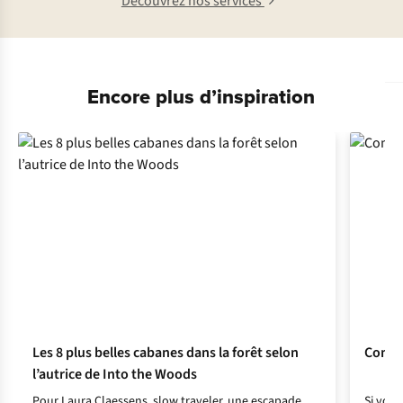
Découvrez nos services
Encore plus d’inspiration
Les 8 plus belles cabanes dans la forêt selon
Commen
l’autrice de Into the Woods
Pour Laura Claessens, slow traveler, une escapade
Si vous