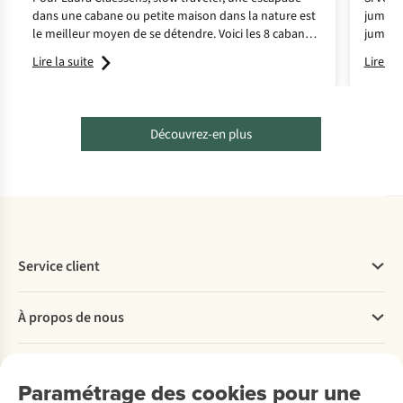
dans une cabane ou petite maison dans la nature est
jumelle
le meilleur moyen de se détendre. Voici les 8 cabanes
jumelle
dans lesquelles elle aime se rendre.
animaux
Lire la suite
Lire la 
indiquo
de l'ac
choix.
Découvrez-en plus
Service client
Questions fréquentes
À propos de nous
Commander
Payer
Travailler chez A.S.Adventure
Nos services
Livraison
Explore More
Paramétrage des cookies pour une
Retourner
Entreprise responsable