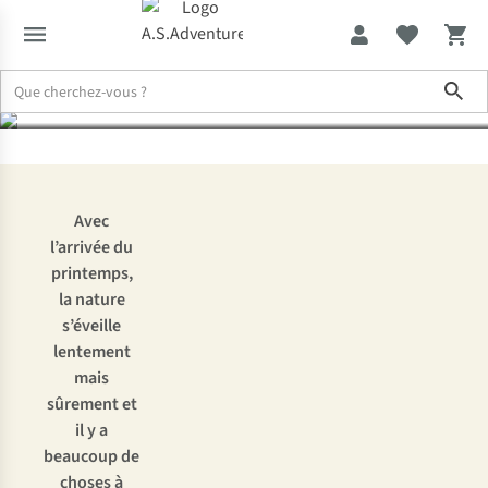
pour sortir de l’hiver
Sho
Expertise & Conseils
Le printemps à la campagne : 13 conseils pour
Avec
l’arrivée du
printemps,
la nature
s’éveille
lentement
mais
sûrement et
il y a
beaucoup de
choses à