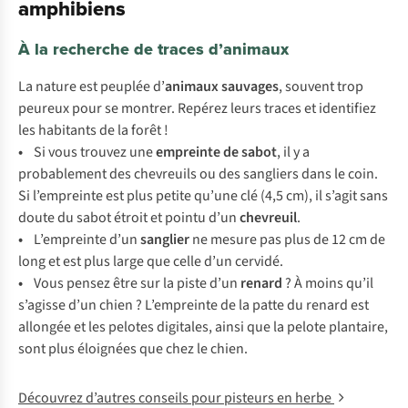
amphibiens
À la recherche de traces d’animaux
La nature est peuplée d’
animaux sauvages
, souvent trop
peureux pour se montrer. Repérez leurs traces et identifiez
les habitants de la forêt !
•
Si
v
ous
tr
ouvez
u
ne
emp
reinte
de
s
abot
, il y a
prob
ablement
d
es
che
vreuils
ou
d
es
san
gliers
d
ans
le
c
oin.
Si
l’e
mpreinte
e
st
p
lus
pe
tite
qu
’une
c
lé
(
4,5
c
m),
il
s’
agit
s
ans
d
oute
du
s
abot
ét
roit
et
po
intu
d
’un
che
vreuil
.
•
L’e
mpreinte
d
’un
sa
nglier
ne
me
sure
p
as
p
lus
de 12 cm de
l
ong
et
e
st
p
lus
l
arge
q
ue
c
elle
d
’un
ce
rvidé.
•
V
ous
pe
nsez
ê
tre
s
ur
la
p
iste
d
’un
re
nard
? À
m
oins
q
u’il
s’
agisse
d
’un
c
hien
?
L’e
mpreinte
de la
p
atte
du
re
nard
e
st
al
longée
et
l
es
pe
lotes
dig
itales,
a
insi
q
ue
la
pe
lote
pla
ntaire,
s
ont
p
lus
élo
ignées
q
ue
c
hez
le
ch
ien.
Découvrez d’autres conseils pour pisteurs en herbe