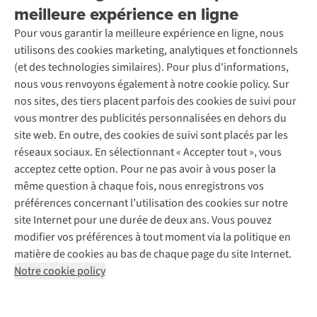
Location / Location sports d’hiver
meilleure expérience en ligne
Rétractation d'une commande
Découvrez
À propos d’Ayacucho
Seconde-main
Entretien & réparations
Pour vous garantir la meilleure expérience en ligne, nous
Nos magasins
Entretien de ski
A.S.Magazine
Garantie
utilisons des cookies marketing, analytiques et fonctionnels
À propos d’A.S.Adventure
Service de lavage
Explore Camp
Contactez-nous
(et des technologies similaires). Pour plus d'informations,
Déclaration d'accessibilité
Entretien de chaussures
Gear Check
nous vous renvoyons également à notre cookie policy. Sur
Réparation de chaussures
Expertise & conseils
nos sites, des tiers placent parfois des cookies de suivi pour
Abonnez-vous à la newsletter
Réparation de vêtements
vous montrer des publicités personnalisées en dehors du
Retouches
site web. En outre, des cookies de suivi sont placés par les
Pour les entreprises
Suivez-nous
réseaux sociaux. En sélectionnant « Accepter tout », vous
acceptez cette option. Pour ne pas avoir à vous poser la
même question à chaque fois, nous enregistrons vos
préférences concernant l’utilisation des cookies sur notre
site Internet pour une durée de deux ans. Vous pouvez
modifier vos préférences à tout moment via la politique en
Mentions légales
Politique de confidentialité
matière de cookies au bas de chaque page du site Internet.
Conditions générales
Cookie Policy
Notre cookie policy
AS Adventure France SAS,
Rue du Vieux Faubourg 14,
F-59000 Lille
team@asadventure.com
+32 (0)3 828 30 15