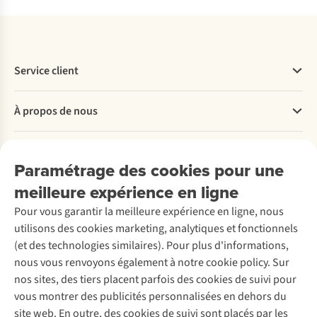
Service client
Questions fréquentes
À propos de nous
Commander
Payer
Travailler chez A.S.Adventure
Nos services
Livraison
Explore More
Paramétrage des cookies pour une
Retourner
Entreprise responsable
Location / Location sports d’hiver
meilleure expérience en ligne
Rétractation d'une commande
Découvrez
À propos d’Ayacucho
Seconde-main
Entretien & réparations
Pour vous garantir la meilleure expérience en ligne, nous
Nos magasins
Entretien de ski
A.S.Magazine
Garantie
utilisons des cookies marketing, analytiques et fonctionnels
À propos d’A.S.Adventure
Service de lavage
Explore Camp
Contactez-nous
(et des technologies similaires). Pour plus d'informations,
Déclaration d'accessibilité
Entretien de chaussures
Gear Check
nous vous renvoyons également à notre cookie policy. Sur
Réparation de chaussures
Expertise & conseils
nos sites, des tiers placent parfois des cookies de suivi pour
Abonnez-vous à la newsletter
Réparation de vêtements
vous montrer des publicités personnalisées en dehors du
Retouches
site web. En outre, des cookies de suivi sont placés par les