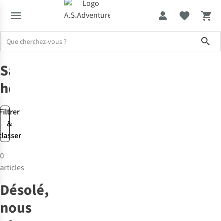
Sho
Accessoires
Sacs
Sacs
homme
Filtrer
&
classer
0
articles
Désolé,
nous