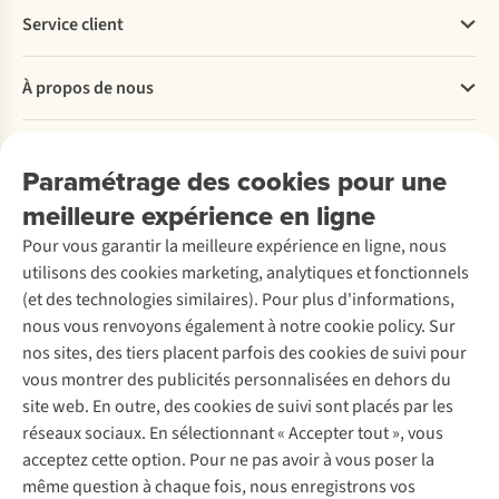
Service client
Questions fréquentes
À propos de nous
Commander
Payer
Travailler chez A.S.Adventure
Nos services
Livraison
Explore More
Paramétrage des cookies pour une
Retourner
Entreprise responsable
Location / Location sports d’hiver
meilleure expérience en ligne
Rétractation d'une commande
Découvrez
À propos d’Ayacucho
Seconde-main
Entretien & réparations
Pour vous garantir la meilleure expérience en ligne, nous
Nos magasins
Entretien de ski
A.S.Magazine
Garantie
utilisons des cookies marketing, analytiques et fonctionnels
À propos d’A.S.Adventure
Service de lavage
Explore Camp
Contactez-nous
(et des technologies similaires). Pour plus d'informations,
Déclaration d'accessibilité
Entretien de chaussures
Gear Check
nous vous renvoyons également à notre cookie policy. Sur
Réparation de chaussures
Expertise & conseils
nos sites, des tiers placent parfois des cookies de suivi pour
Abonnez-vous à la newsletter
Réparation de vêtements
vous montrer des publicités personnalisées en dehors du
Retouches
site web. En outre, des cookies de suivi sont placés par les
Pour les entreprises
Suivez-nous
réseaux sociaux. En sélectionnant « Accepter tout », vous
acceptez cette option. Pour ne pas avoir à vous poser la
même question à chaque fois, nous enregistrons vos