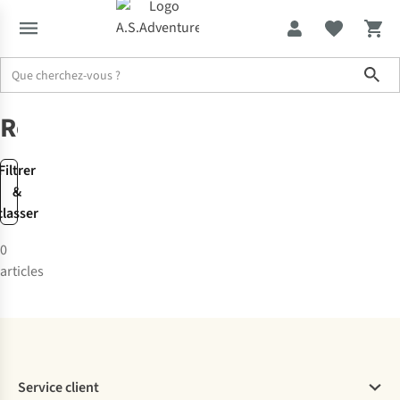
Sho
Marques
Royal
Royal
Filtrer
&
classer
0
articles
Service client