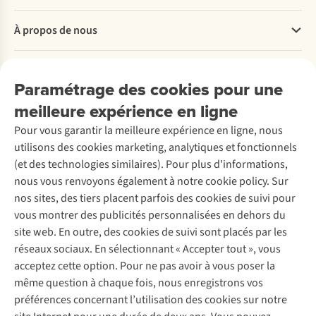
Questions fréquentes
À propos de nous
Commander
Payer
Travailler chez A.S.Adventure
Nos services
Livraison
Explore More
Paramétrage des cookies pour une
Retourner
Entreprise responsable
Location / Location sports d’hiver
meilleure expérience en ligne
Rétractation d'une commande
Découvrez
À propos d’Ayacucho
Seconde-main
Entretien & réparations
Pour vous garantir la meilleure expérience en ligne, nous
Nos magasins
Entretien de ski
A.S.Magazine
Garantie
utilisons des cookies marketing, analytiques et fonctionnels
À propos d’A.S.Adventure
Service de lavage
Explore Camp
Contactez-nous
(et des technologies similaires). Pour plus d'informations,
Déclaration d'accessibilité
Entretien de chaussures
Gear Check
nous vous renvoyons également à notre cookie policy. Sur
Réparation de chaussures
Expertise & conseils
nos sites, des tiers placent parfois des cookies de suivi pour
Abonnez-vous à la newsletter
Réparation de vêtements
vous montrer des publicités personnalisées en dehors du
Retouches
site web. En outre, des cookies de suivi sont placés par les
Pour les entreprises
Suivez-nous
réseaux sociaux. En sélectionnant « Accepter tout », vous
acceptez cette option. Pour ne pas avoir à vous poser la
même question à chaque fois, nous enregistrons vos
préférences concernant l’utilisation des cookies sur notre