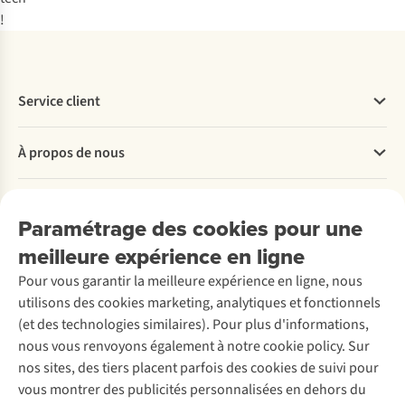
!
Service client
Questions fréquentes
À propos de nous
Commander
Payer
Travailler chez A.S.Adventure
Nos services
Livraison
Explore More
Paramétrage des cookies pour une
Retourner
Entreprise responsable
Location / Location sports d’hiver
meilleure expérience en ligne
Rétractation d'une commande
Découvrez
À propos d’Ayacucho
Seconde-main
Entretien & réparations
Pour vous garantir la meilleure expérience en ligne, nous
Nos magasins
Entretien de ski
A.S.Magazine
Garantie
utilisons des cookies marketing, analytiques et fonctionnels
À propos d’A.S.Adventure
Service de lavage
Explore Camp
Contactez-nous
(et des technologies similaires). Pour plus d'informations,
Déclaration d'accessibilité
Entretien de chaussures
Gear Check
nous vous renvoyons également à notre cookie policy. Sur
Réparation de chaussures
Expertise & conseils
nos sites, des tiers placent parfois des cookies de suivi pour
Abonnez-vous à la newsletter
Réparation de vêtements
vous montrer des publicités personnalisées en dehors du
Retouches