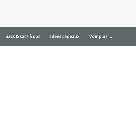
Sacs & sacs à dos
Idées cadeaux
Voir plus ...