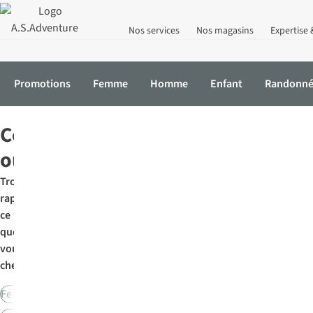
Nos services
Nos magasins
Expertise 
Promotions
Femme
Homme
Enfant
Randonn
Accueil
Outdoor
Collection
outdoor
Trouvez
rapidement
ce
que
vous
cherchez:
Femme