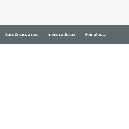
Sacs & sacs à dos
Idées cadeaux
Voir plus ...