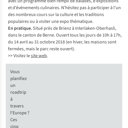
avec un programme bien rempli de balades, d’expositions
et d’événements culinaires. N'hésitez pas à participer à l'un
des nombreux cours sur la culture et les traditions
populaires ou à visiter une expo thématique.
En pratique.
Situé près de Brienz à Interlaken-Oberhasli,
dans le canton de Berne. Ouvert tous les jours de 10h à 17h,
du 14 avril au 31 octobre 2018 (en hiver, les maisons sont
fermées, mais le parc reste ouvert).
>> Visitez le
site web
.
Vous
planifiez
un
roadtrip
à
travers
l'Europe ?
Ces
cinq