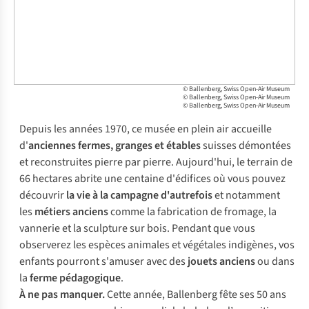
© Ballenberg, Swiss Open-Air Museum
© Ballenberg, Swiss Open-Air Museum
© Ballenberg, Swiss Open-Air Museum
Depuis les années 1970, ce musée en plein air accueille
d'
anciennes fermes, granges et étables
suisses démontées
et reconstruites pierre par pierre. Aujourd'hui, le terrain de
66 hectares abrite une centaine d'édifices où vous pouvez
découvrir
la vie à la campagne d'autrefois
et notamment
les
métiers anciens
comme la fabrication de fromage, la
vannerie et la sculpture sur bois. Pendant que vous
observerez les espèces animales et végétales indigènes, vos
enfants pourront s'amuser avec des
jouets anciens
ou dans
la
ferme pédagogique
.
À ne pas manquer.
Cette année, Ballenberg fête ses 50 ans