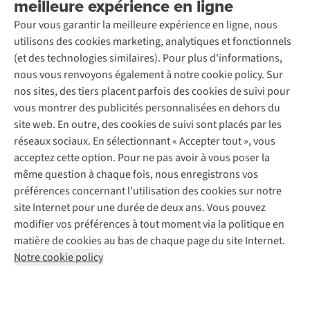
meilleure expérience en ligne
Rétractation d'une commande
Découvrez
À propos d’Ayacucho
Seconde-main
Entretien & réparations
Pour vous garantir la meilleure expérience en ligne, nous
Nos magasins
Entretien de ski
A.S.Magazine
Garantie
utilisons des cookies marketing, analytiques et fonctionnels
À propos d’A.S.Adventure
Service de lavage
Explore Camp
Contactez-nous
(et des technologies similaires). Pour plus d'informations,
Déclaration d'accessibilité
Entretien de chaussures
Gear Check
nous vous renvoyons également à notre cookie policy. Sur
Réparation de chaussures
Expertise & conseils
nos sites, des tiers placent parfois des cookies de suivi pour
Abonnez-vous à la newsletter
Réparation de vêtements
vous montrer des publicités personnalisées en dehors du
Retouches
site web. En outre, des cookies de suivi sont placés par les
Pour les entreprises
Suivez-nous
réseaux sociaux. En sélectionnant « Accepter tout », vous
acceptez cette option. Pour ne pas avoir à vous poser la
même question à chaque fois, nous enregistrons vos
préférences concernant l’utilisation des cookies sur notre
site Internet pour une durée de deux ans. Vous pouvez
modifier vos préférences à tout moment via la politique en
Mentions légales
Politique de confidentialité
matière de cookies au bas de chaque page du site Internet.
Conditions générales
Cookie Policy
Notre cookie policy
AS Adventure France SAS,
Rue du Vieux Faubourg 14,
F-59000 Lille
team@asadventure.com
+32 (0)3 828 30 15