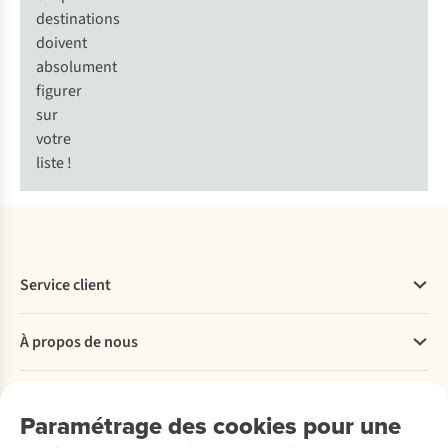
destinations
doivent
absolument
figurer
sur
votre
liste !
Service client
Questions fréquentes
À propos de nous
Commander
Payer
Travailler chez A.S.Adventure
Nos services
Livraison
Explore More
Paramétrage des cookies pour une
Retourner
Entreprise responsable
Location / Location sports d’hiver