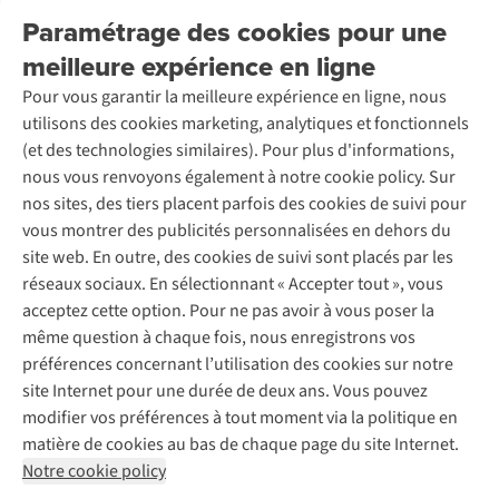
Nos services
Livraison
Explore More
Paramétrage des cookies pour une
Retourner
Entreprise responsable
Location / Location sports d’hiver
meilleure expérience en ligne
Rétractation d'une commande
Découvrez
À propos d’Ayacucho
Seconde-main
Entretien & réparations
Pour vous garantir la meilleure expérience en ligne, nous
Nos magasins
Entretien de ski
A.S.Magazine
Garantie
utilisons des cookies marketing, analytiques et fonctionnels
À propos d’A.S.Adventure
Service de lavage
Explore Camp
Contactez-nous
(et des technologies similaires). Pour plus d'informations,
Déclaration d'accessibilité
Entretien de chaussures
Gear Check
nous vous renvoyons également à notre cookie policy. Sur
Réparation de chaussures
Expertise & conseils
nos sites, des tiers placent parfois des cookies de suivi pour
Abonnez-vous à la newsletter
Réparation de vêtements
vous montrer des publicités personnalisées en dehors du
Retouches
site web. En outre, des cookies de suivi sont placés par les
Pour les entreprises
Suivez-nous
réseaux sociaux. En sélectionnant « Accepter tout », vous
acceptez cette option. Pour ne pas avoir à vous poser la
même question à chaque fois, nous enregistrons vos
préférences concernant l’utilisation des cookies sur notre
site Internet pour une durée de deux ans. Vous pouvez
modifier vos préférences à tout moment via la politique en
Mentions légales
Politique de confidentialité
matière de cookies au bas de chaque page du site Internet.
Conditions générales
Cookie Policy
Notre cookie policy