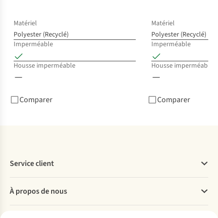
Ag
Vél
Ve
Matériel
Matériel
Polyester (Recyclé)
Polyester (Recyclé)
€3
Imperméable
Imperméable
2
c
Housse imperméable
Housse imperméable
dis
Comparer
Comparer
Service client
Questions fréquentes
À propos de nous
Commander
Payer
Travailler chez A.S.Adventure