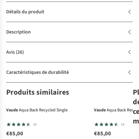
Détails du produit
Description
Avis
(26)
Caractéristiques de durabilité
Produits similaires
P
d
c
Vaude
Aqua Back Recycled Single
Vaude
Aqua Back Recycl
m
34
34
€85,00
€85,00