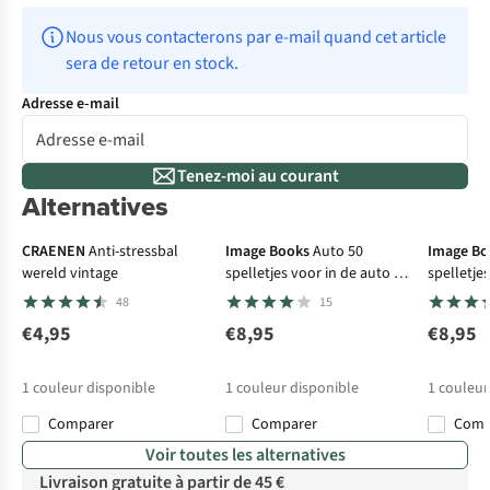
Nous vous contacterons par e-mail quand cet article 
sera de retour en stock.
Adresse e-mail
Tenez-moi au courant
Alternatives
CRAENEN
Anti-stressbal
Image Books
Auto 50
Image Bo
wereld vintage
spelletjes voor in de auto in
spelletjes
blik
48
15
€4,95
€8,95
€8,95
1
couleur disponible
1
couleur disponible
1
couleur
Comparer
Comparer
Com
Voir toutes les alternatives
Livraison gratuite à partir de 45 €