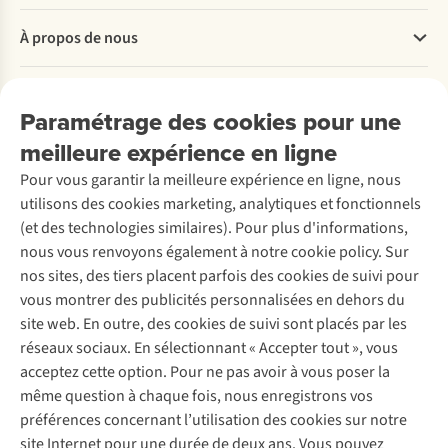
Questions fréquentes
À propos de nous
Commander
Payer
Travailler chez A.S.Adventure
Nos services
Livraison
Explore More
Paramétrage des cookies pour une
Retourner
Entreprise responsable
Location / Location sports d’hiver
meilleure expérience en ligne
Rétractation d'une commande
Découvrez
À propos d’Ayacucho
Seconde-main
Entretien & réparations
Pour vous garantir la meilleure expérience en ligne, nous
Nos magasins
Entretien de ski
A.S.Magazine
Garantie
utilisons des cookies marketing, analytiques et fonctionnels
À propos d’A.S.Adventure
Service de lavage
Explore Camp
Contactez-nous
(et des technologies similaires). Pour plus d'informations,
Déclaration d'accessibilité
Entretien de chaussures
Gear Check
nous vous renvoyons également à notre cookie policy. Sur
Réparation de chaussures
Expertise & conseils
nos sites, des tiers placent parfois des cookies de suivi pour
Abonnez-vous à la newsletter
Réparation de vêtements
vous montrer des publicités personnalisées en dehors du
Retouches
site web. En outre, des cookies de suivi sont placés par les
Pour les entreprises
Suivez-nous
réseaux sociaux. En sélectionnant « Accepter tout », vous
acceptez cette option. Pour ne pas avoir à vous poser la
même question à chaque fois, nous enregistrons vos
préférences concernant l’utilisation des cookies sur notre
site Internet pour une durée de deux ans. Vous pouvez