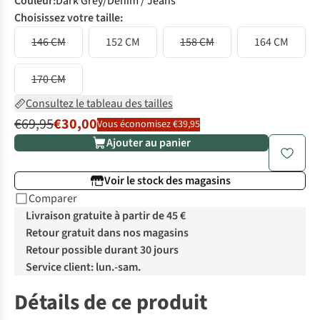
Couleur
:
Dark Grey/Denim / Jeans
Choisissez votre taille:
146 CM
152 CM
158 CM
164 CM
170 CM
Consultez le tableau des tailles
€69,95
€30,00
Vous économisez €39,95
Ajouter au panier
Voir le stock des magasins
Comparer
Livraison gratuite à partir de 45 €
Retour gratuit dans nos magasins
Retour possible durant 30 jours
Service client: lun.-sam.
Détails de ce produit