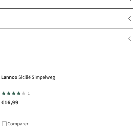
Lannoo
Sicilië Simpelweg
1
€16,99
Comparer