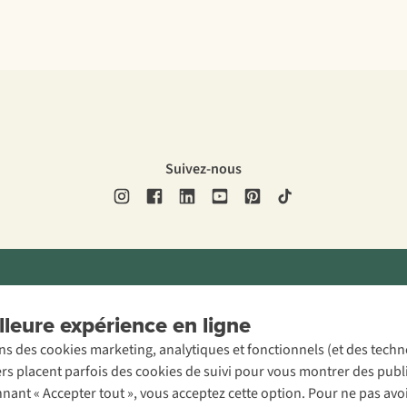
Suivez-nous
ons légales
Politique de confidentialité
Conditions générales
Cookie 
leure expérience en ligne
ons des cookies marketing, analytiques et fonctionnels (et des tech
ers placent parfois des cookies de suivi pour vous montrer des publ
onnant « Accepter tout », vous acceptez cette option. Pour ne pas a