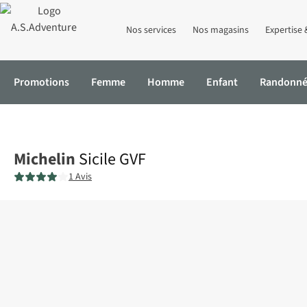
Nos services
Nos magasins
Expertise 
Promotions
Femme
Homme
Enfant
Randonn
Accueil
Sicile GVF
Michelin
Sicile GVF
1 Avis