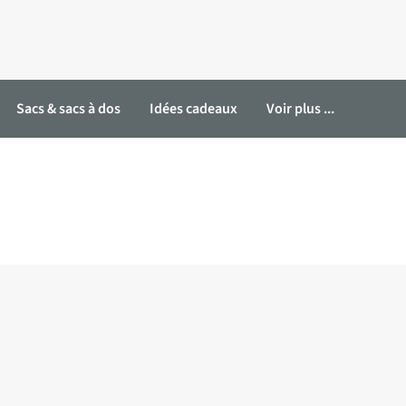
Sacs & sacs à dos
Idées cadeaux
Voir plus ...