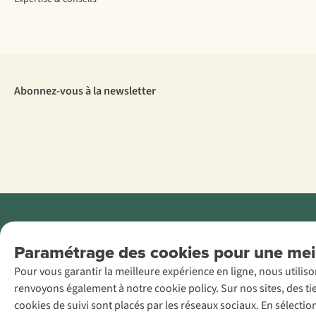
Abonnez-vous à la newsletter
Menti
Paramétrage des cookies pour une meil
AS Adventure
Pour vous garantir la meilleure expérience en ligne, nous utilis
France SAS,
renvoyons également à notre cookie policy. Sur nos sites, des ti
Rue du Vieux
cookies de suivi sont placés par les réseaux sociaux. En sélecti
Faubourg 14, F-