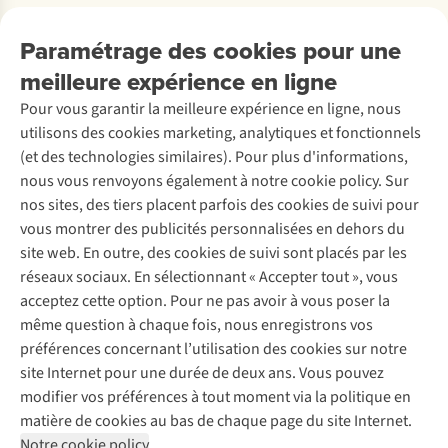
Payer
Travailler chez A.S.Adventure
Nos services
Livraison
Explore More
Paramétrage des cookies pour une
Retourner
Entreprise responsable
Location / Location sports d’hiver
meilleure expérience en ligne
Rétractation d'une commande
Découvrez
À propos d’Ayacucho
Seconde-main
Entretien & réparations
Pour vous garantir la meilleure expérience en ligne, nous
Nos magasins
Entretien de ski
A.S.Magazine
Garantie
utilisons des cookies marketing, analytiques et fonctionnels
À propos d’A.S.Adventure
Service de lavage
Explore Camp
Contactez-nous
(et des technologies similaires). Pour plus d'informations,
Déclaration d'accessibilité
Entretien de chaussures
Gear Check
nous vous renvoyons également à notre cookie policy. Sur
Réparation de chaussures
Expertise & conseils
nos sites, des tiers placent parfois des cookies de suivi pour
Abonnez-vous à la newsletter
Réparation de vêtements
vous montrer des publicités personnalisées en dehors du
Retouches
site web. En outre, des cookies de suivi sont placés par les
Pour les entreprises
Suivez-nous
réseaux sociaux. En sélectionnant « Accepter tout », vous
acceptez cette option. Pour ne pas avoir à vous poser la
même question à chaque fois, nous enregistrons vos
préférences concernant l’utilisation des cookies sur notre
site Internet pour une durée de deux ans. Vous pouvez
modifier vos préférences à tout moment via la politique en
Mentions légales
Politique de confidentialité
matière de cookies au bas de chaque page du site Internet.
Conditions générales
Cookie Policy
Notre cookie policy