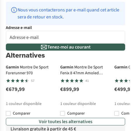
Nous vous contacterons par e-mail quand cet article 
sera de retour en stock.
Adresse e-mail
Tenez-moi au courant
Alternatives
100 € cashback
50 € ca
Garmin
Montre De Sport
Garmin
Montre De Sport
Garmin
G
Forerunner 970
Fenix 8 47mm Amoled
Sapphire
57
41
€679,99
€899,99
€499,9
1
couleur disponible
1
couleur disponible
1
couleur
Comparer
Comparer
Com
Voir toutes les alternatives
Livraison gratuite à partir de 45 €