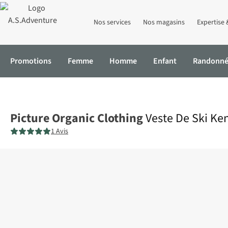
Nos services
Nos magasins
Expertise 
Promotions
Femme
Homme
Enfant
Randonn
Accueil
Veste De Ski Kenko Jkt
Picture Organic Clothing
Veste De Ski Ke
1 Avis