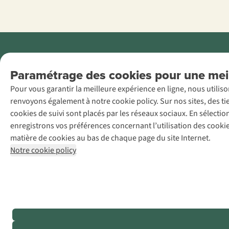
Menti
Paramétrage des cookies pour une meil
AS Adventure
Pour vous garantir la meilleure expérience en ligne, nous utilis
France SAS,
renvoyons également à notre cookie policy. Sur nos sites, des ti
Rue du Vieux
cookies de suivi sont placés par les réseaux sociaux. En sélecti
Faubourg 14, F-
enregistrons vos préférences concernant l’utilisation des cooki
59000 Lille
matière de cookies au bas de chaque page du site Internet.
+32 (0)3 828
Notre cookie policy
30 15
team@asadventure.com
TVA
FR52.529.478.943