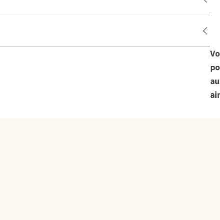
Vo
po
au
ai