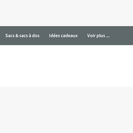
Sacs & sacs à dos
Idées cadeaux
Voir plus ...