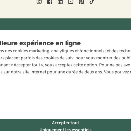
ons légales
Politique de confidentialité
Conditions générales
Cookie 
leure expérience en ligne
ons des cookies marketing, analytiques et fonctionnels (et des tech
ers placent parfois des cookies de suivi pour vous montrer des publ
onnant « Accepter tout », vous acceptez cette option. Pour ne pas a
es sur notre site Internet pour une durée de deux ans. Vous pouvez 
Accepter tout
Uniquement les essentiels