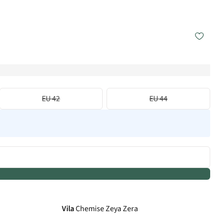
EU 42
EU 44
Vila
Chemise Zeya Zera