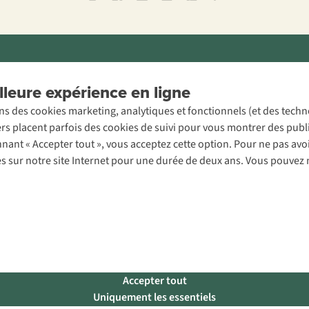
ons légales
Politique de confidentialité
Conditions générales
Cookie 
leure expérience en ligne
ons des cookies marketing, analytiques et fonctionnels (et des tech
ers placent parfois des cookies de suivi pour vous montrer des publ
onnant « Accepter tout », vous acceptez cette option. Pour ne pas a
es sur notre site Internet pour une durée de deux ans. Vous pouvez 
Accepter tout
Uniquement les essentiels