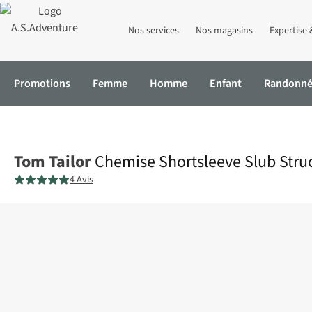
Nos services
Nos magasins
Expertise 
Promotions
Femme
Homme
Enfant
Randonn
Accueil
Chemise Shortsleeve Slub Structure
Tom Tailor
Chemise Shortsleeve Slub Stru
4 Avis