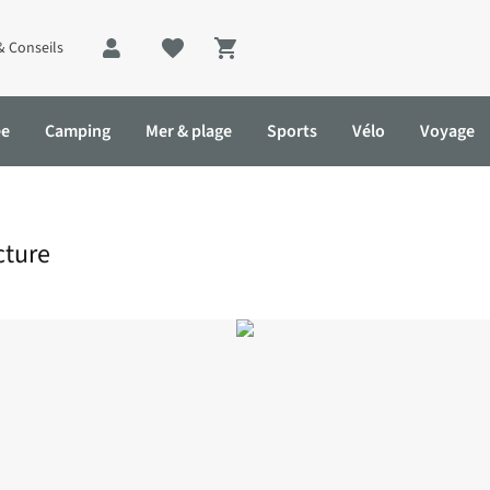
& Conseils
Shopping cart
ée
Camping
Mer & plage
Sports
Vélo
Voyage
cture