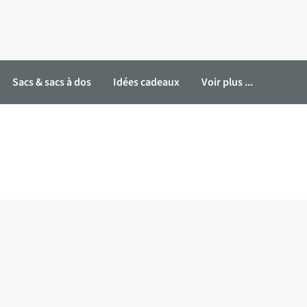
Sacs & sacs à dos
Idées cadeaux
Voir plus ...