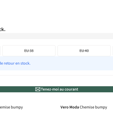
ck.
EU 38
EU 40
de retour en stock.
Tenez-moi au courant
emise bumpy
Vero Moda
Chemise bumpy