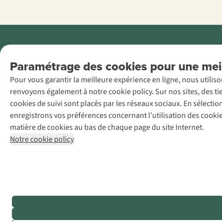
Menti
Paramétrage des cookies pour une meil
AS Adventure
Pour vous garantir la meilleure expérience en ligne, nous utilis
France SAS,
renvoyons également à notre cookie policy. Sur nos sites, des ti
Rue du Vieux
cookies de suivi sont placés par les réseaux sociaux. En sélecti
Faubourg 14, F-
enregistrons vos préférences concernant l’utilisation des cooki
59000 Lille
matière de cookies au bas de chaque page du site Internet.
+32 (0)3 828
Notre cookie policy
30 15
team@asadventure.com
TVA
FR52.529.478.943