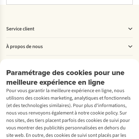
Service client
Questions fréquentes
À propos de nous
Commander
Payer
Travailler chez A.S.Adventure
Nos services
Livraison
Explore More
Paramétrage des cookies pour une
Retourner
Entreprise responsable
Location / Location sports d’hiver
meilleure expérience en ligne
Rétractation d'une commande
Découvrez
À propos d’Ayacucho
Seconde-main
Entretien & réparations
Pour vous garantir la meilleure expérience en ligne, nous
Nos magasins
Entretien de ski
A.S.Magazine
Garantie
utilisons des cookies marketing, analytiques et fonctionnels
À propos d’A.S.Adventure
Service de lavage
Explore Camp
Contactez-nous
(et des technologies similaires). Pour plus d'informations,
Déclaration d'accessibilité
Entretien de chaussures
Gear Check
nous vous renvoyons également à notre cookie policy. Sur
Réparation de chaussures
Expertise & conseils
nos sites, des tiers placent parfois des cookies de suivi pour
Abonnez-vous à la newsletter
Réparation de vêtements
vous montrer des publicités personnalisées en dehors du
Retouches
site web. En outre, des cookies de suivi sont placés par les