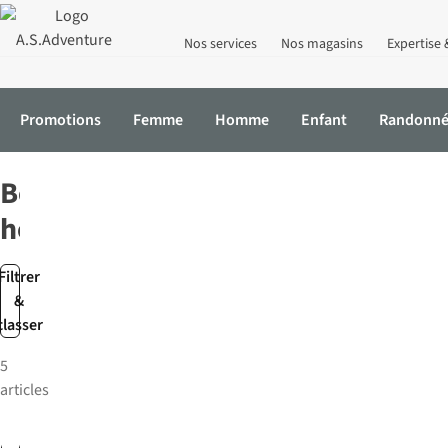
Nos services
Nos magasins
Expertise 
Promotions
Femme
Homme
Enfant
Randonn
Accueil
Homme
Chaussures
Bottes
Bottes
homme
Filtrer
&
classer
5
articles
-4%
-15%
Aigle
Aigle
Bottes
Bottes