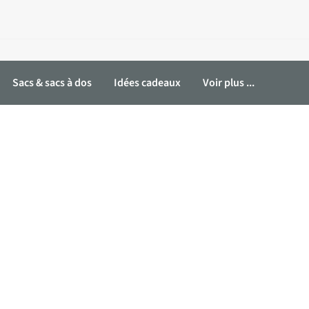
Sacs & sacs à dos
Idées cadeaux
Voir plus ...