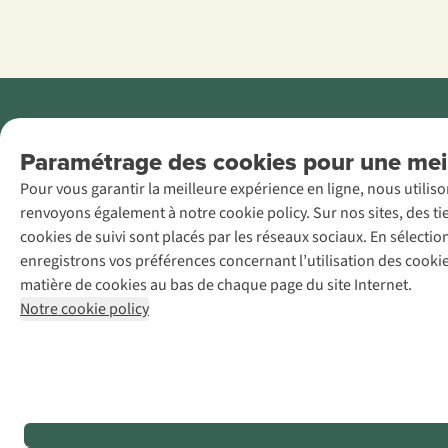
Menti
Paramétrage des cookies pour une meil
AS Adventure
Pour vous garantir la meilleure expérience en ligne, nous utilis
France SAS,
renvoyons également à notre cookie policy. Sur nos sites, des ti
Rue du Vieux
cookies de suivi sont placés par les réseaux sociaux. En sélecti
Faubourg 14, F-
enregistrons vos préférences concernant l’utilisation des cooki
59000 Lille
matière de cookies au bas de chaque page du site Internet.
+32 (0)3 828
Notre cookie policy
30 15
team@asadventure.com
TVA
FR52.529.478.943