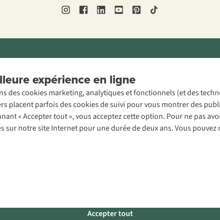
ons légales
Politique de confidentialité
Conditions générales
Cookie 
leure expérience en ligne
ons des cookies marketing, analytiques et fonctionnels (et des tech
ers placent parfois des cookies de suivi pour vous montrer des publ
onnant « Accepter tout », vous acceptez cette option. Pour ne pas a
es sur notre site Internet pour une durée de deux ans. Vous pouvez 
Accepter tout