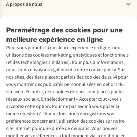
À propos de nous
Commander
Payer
Travailler chez A.S.Adventure
Nos services
Livraison
Explore More
Paramétrage des cookies pour une
Retourner
Entreprise responsable
Location / Location sports d’hiver
meilleure expérience en ligne
Rétractation d'une commande
Découvrez
À propos d’Ayacucho
Seconde-main
Entretien & réparations
Pour vous garantir la meilleure expérience en ligne, nous
Nos magasins
Entretien de ski
A.S.Magazine
Garantie
utilisons des cookies marketing, analytiques et fonctionnels
À propos d’A.S.Adventure
Service de lavage
Explore Camp
Contactez-nous
(et des technologies similaires). Pour plus d'informations,
Déclaration d'accessibilité
Entretien de chaussures
Gear Check
nous vous renvoyons également à notre cookie policy. Sur
Réparation de chaussures
Expertise & conseils
nos sites, des tiers placent parfois des cookies de suivi pour
Abonnez-vous à la newsletter
Réparation de vêtements
vous montrer des publicités personnalisées en dehors du
Retouches
site web. En outre, des cookies de suivi sont placés par les
Pour les entreprises
Suivez-nous
réseaux sociaux. En sélectionnant « Accepter tout », vous
acceptez cette option. Pour ne pas avoir à vous poser la
même question à chaque fois, nous enregistrons vos
préférences concernant l’utilisation des cookies sur notre
site Internet pour une durée de deux ans. Vous pouvez
modifier vos préférences à tout moment via la politique en