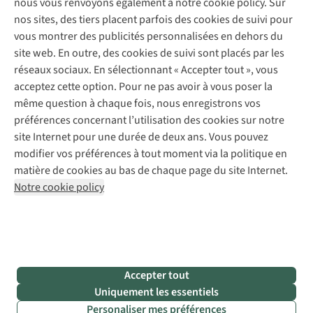
nous vous renvoyons également à notre cookie policy. Sur
Réparation de chaussures
Expertise & conseils
nos sites, des tiers placent parfois des cookies de suivi pour
Abonnez-vous à la newsletter
Réparation de vêtements
vous montrer des publicités personnalisées en dehors du
Retouches
site web. En outre, des cookies de suivi sont placés par les
Pour les entreprises
Suivez-nous
réseaux sociaux. En sélectionnant « Accepter tout », vous
acceptez cette option. Pour ne pas avoir à vous poser la
même question à chaque fois, nous enregistrons vos
préférences concernant l’utilisation des cookies sur notre
site Internet pour une durée de deux ans. Vous pouvez
modifier vos préférences à tout moment via la politique en
Mentions légales
Politique de confidentialité
matière de cookies au bas de chaque page du site Internet.
Conditions générales
Cookie Policy
Notre cookie policy
AS Adventure France SAS,
Rue du Vieux Faubourg 14,
F-59000 Lille
team@asadventure.com
+32 (0)3 828 30 15
TVA FR52.529.478.943
Accepter tout
Uniquement les essentiels
Personaliser mes préférences