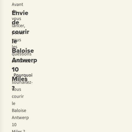
Avant
Envie
de
vous
de
lancer,
courir
posez-
le
vous
les
Baloise
questions
Antwerp
suivantes :
10
•
Pourquoi
Miles
souhaitez-
?
vous
courir
le
Baloise
Antwerp
10
Miles ?