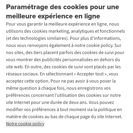
Explore More
Paramétrage des cookies pour une
Retourner
Entreprise responsable
Location / Location sports d’hiver
meilleure expérience en ligne
Rétractation d'une commande
Découvrez
À propos d’Ayacucho
Seconde-main
Entretien & réparations
Pour vous garantir la meilleure expérience en ligne, nous
Nos magasins
Entretien de ski
A.S.Magazine
Garantie
utilisons des cookies marketing, analytiques et fonctionnels
À propos d’A.S.Adventure
Service de lavage
Explore Camp
Contactez-nous
(et des technologies similaires). Pour plus d'informations,
Déclaration d'accessibilité
Entretien de chaussures
Gear Check
nous vous renvoyons également à notre cookie policy. Sur
Réparation de chaussures
Expertise & conseils
nos sites, des tiers placent parfois des cookies de suivi pour
Abonnez-vous à la newsletter
Réparation de vêtements
vous montrer des publicités personnalisées en dehors du
Retouches
site web. En outre, des cookies de suivi sont placés par les
Pour les entreprises
Suivez-nous
réseaux sociaux. En sélectionnant « Accepter tout », vous
acceptez cette option. Pour ne pas avoir à vous poser la
même question à chaque fois, nous enregistrons vos
préférences concernant l’utilisation des cookies sur notre
site Internet pour une durée de deux ans. Vous pouvez
modifier vos préférences à tout moment via la politique en
Mentions légales
Politique de confidentialité
matière de cookies au bas de chaque page du site Internet.
Conditions générales
Cookie Policy
Notre cookie policy