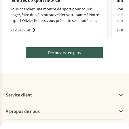
montres de sport de 2026
une co
Vous cherchez une montre de sport pour courir,
Vous av
nager, faire du vélo ou surveiller votre santé ? Notre
semi-ma
expert Olivier Kebers vous présente ses modèles
compte
préférés.
hydrat
Lire la suite
Lire la 
et de m
du spor
Découvrez-en plus
Service client
Questions fréquentes
À propos de nous
Commander
Payer
Travailler chez A.S.Adventure
Nos services
Livraison