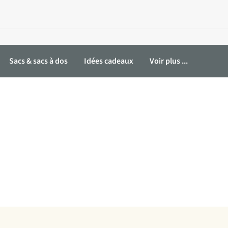
Sacs & sacs à dos
Idées cadeaux
Voir plus ...