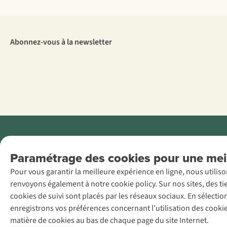
Abonnez-vous à la newsletter
Menti
Paramétrage des cookies pour une meil
AS Adventure
Pour vous garantir la meilleure expérience en ligne, nous utilis
France SAS,
renvoyons également à notre cookie policy. Sur nos sites, des ti
Rue du Vieux
cookies de suivi sont placés par les réseaux sociaux. En sélecti
Faubourg 14, F-
enregistrons vos préférences concernant l’utilisation des cooki
59000 Lille
matière de cookies au bas de chaque page du site Internet.
+32 (0)3 828