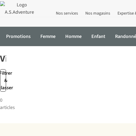
Nos services
Nos magasins
Expertise 
Promotions
Femme
Homme
Enfant
Randonn
Accueil
Marques
Victoria
Victoria
Filtrer
&
classer
0
articles