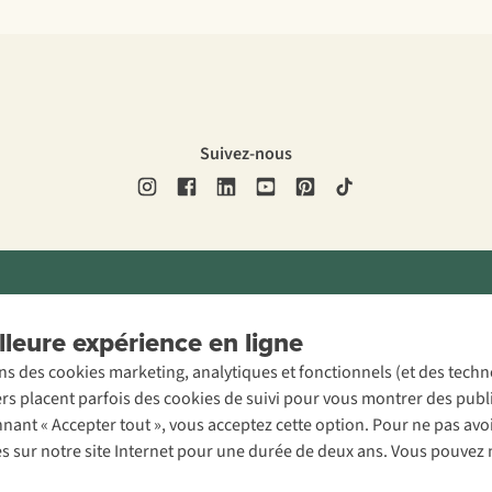
Suivez-nous
ons légales
Politique de confidentialité
Conditions générales
Cookie 
leure expérience en ligne
ons des cookies marketing, analytiques et fonctionnels (et des tech
ers placent parfois des cookies de suivi pour vous montrer des publ
onnant « Accepter tout », vous acceptez cette option. Pour ne pas a
es sur notre site Internet pour une durée de deux ans. Vous pouvez 