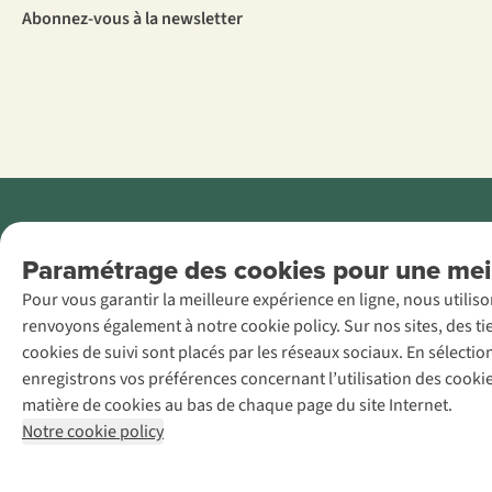
Abonnez-vous à la newsletter
Menti
Paramétrage des cookies pour une meil
AS Adventure
Pour vous garantir la meilleure expérience en ligne, nous utilis
France SAS,
renvoyons également à notre cookie policy. Sur nos sites, des ti
Rue du Vieux
cookies de suivi sont placés par les réseaux sociaux. En sélecti
Faubourg 14, F-
enregistrons vos préférences concernant l’utilisation des cooki
59000 Lille
matière de cookies au bas de chaque page du site Internet.
+32 (0)3 828
Notre cookie policy
30 15
team@asadventure.com