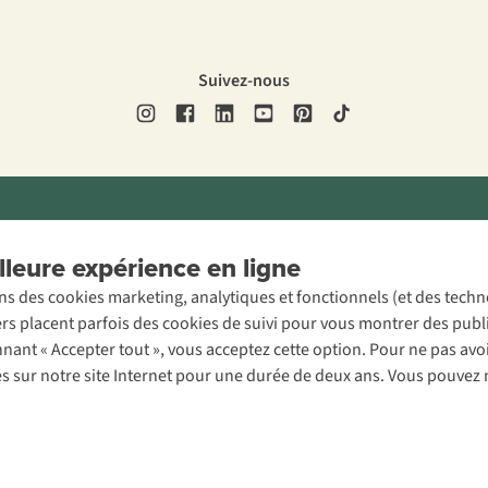
Suivez-nous
ons légales
Politique de confidentialité
Conditions générales
Cookie 
leure expérience en ligne
ons des cookies marketing, analytiques et fonctionnels (et des tech
ers placent parfois des cookies de suivi pour vous montrer des publ
onnant « Accepter tout », vous acceptez cette option. Pour ne pas a
es sur notre site Internet pour une durée de deux ans. Vous pouvez 