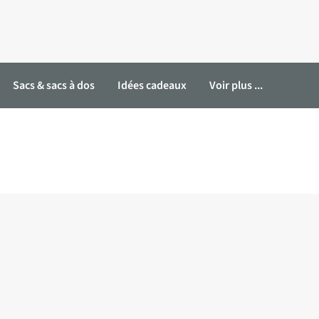
Sacs & sacs à dos
Idées cadeaux
Voir plus ...