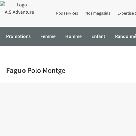
Nos services
Nos magasins
Expertise 
Promotions
Femme
Homme
Enfant
Randonn
Accueil
Polo Montge
Faguo
Polo Montge